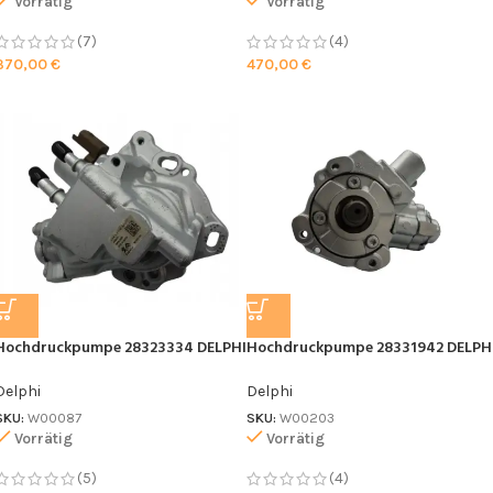
Vorrätig
Vorrätig
(7)
(4)
370,00
€
470,00
€
Hochdruckpumpe 28323334 DELPHI
Hochdruckpumpe 28331942 DELPH
Delphi
Delphi
SKU:
W00087
SKU:
W00203
Vorrätig
Vorrätig
(5)
(4)