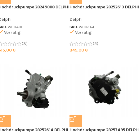
Hochdruckpumpe 28249008 DELPHI
Hochdruckpumpe 28252613 DELPHI
Delphi
Delphi
SKU:
W00406
SKU:
W00344
Vorrätig
Vorrätig
(3)
(5)
515,00
€
345,00
€
Hochdruckpumpe 28252614 DELPHI
Hochdruckpumpe 28257495 DELPH