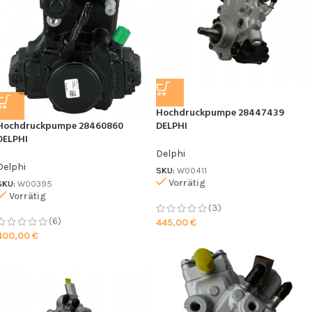
Hochdruckpumpe 28447439
Hochdruckpumpe 28460860
DELPHI
DELPHI
Delphi
Delphi
SKU:
W00411
Vorrätig
SKU:
W00395
Vorrätig
(3)
(6)
445,00
€
400,00
€