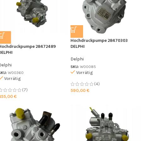
Hochdruckpumpe 28470303
Hochdruckpumpe 28472489
DELPHI
DELPHI
Delphi
Delphi
SKU:
W00085
Vorrätig
SKU:
W00360
Vorrätig
(4)
(7)
590,00
€
455,00
€