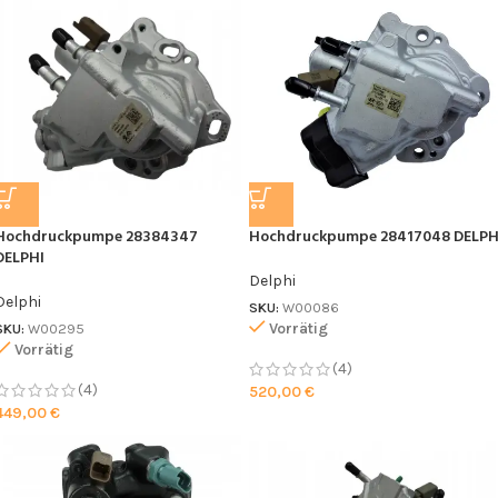
Hochdruckpumpe 28384347
Hochdruckpumpe 28417048 DELPH
DELPHI
Delphi
Delphi
SKU:
W00086
Vorrätig
SKU:
W00295
Vorrätig
(4)
(4)
520,00
€
449,00
€