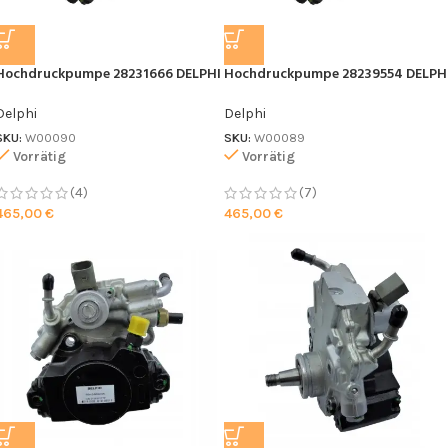
Hochdruckpumpe 28231666 DELPHI
Hochdruckpumpe 28239554 DELPH
Delphi
Delphi
SKU:
W00090
SKU:
W00089
Vorrätig
Vorrätig
(4)
(7)
465,00
€
465,00
€