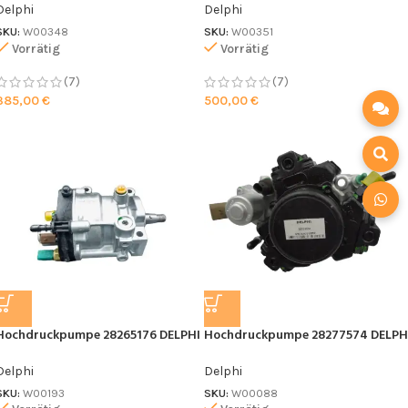
Delphi
Delphi
SKU:
W00348
SKU:
W00351
Vorrätig
Vorrätig
(7)
(7)
385,00
€
500,00
€
Hochdruckpumpe 28265176 DELPHI
Hochdruckpumpe 28277574 DELPH
Delphi
Delphi
SKU:
W00193
SKU:
W00088