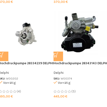
470,00
€
370,00
€
Ich stimme der DSGVO zu
Hochdruckpumpe 28334239 DELPHI
Hochdruckpumpe 28343143 DELPH
Delphi
Delphi
SKU:
W00202
SKU:
W00374
Vorrätig
Vorrätig
(4)
(5)
495,00
€
445,00
€