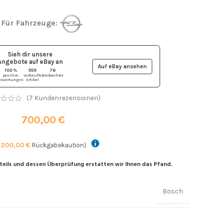
Für Fahrzeuge:
Sieh dir unsere
Angebote auf eBay
an
Auf eBay ansehen
100 %
559
76
positive
verkaufte
Beobachter
ewertungen
Artikel
(
7
Kundenrezensionen)
700,00
€
.
200,00
€
Rückgabekaution)
teils und dessen Überprüfung erstatten wir Ihnen das Pfand.
Bosch