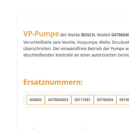
VP-Pumpe
der Marke
BOSCH
, Modell
0470004
Verschleißteile (wie Ventile, Vorpumpe, Welle, Drucks
überschreiten. Der einwandfreie Betrieb der Pumpe wir
abschließenden Kontrolle an einer autorisierten Service
Ersatznummern:
004003
0470004003
09117081
09196994
0919