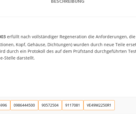
BESCHREIBUNG
003
erfüllt nach vollständiger Regeneration die Anforderungen, die 
ektionen, Kopf, Gehäuse, Dichtungen) wurden durch neue Teile erset
d durch ein Protokoll des auf dem Prüfstand durchgeführten Tests
-Stelle darstellt.
6996
0986444500
90572504
9117081
VE49M2250R1