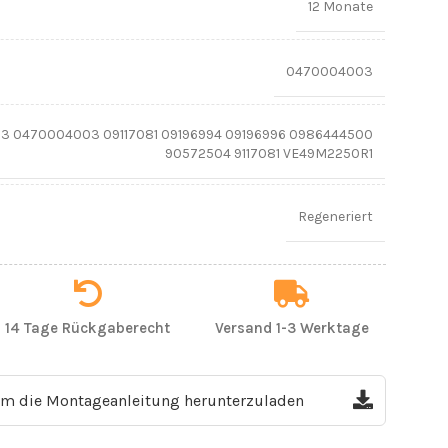
12 Monate
0470004003
3 0470004003 09117081 09196994 09196996 0986444500
90572504 9117081 VE49M2250R1
Regeneriert
14 Tage Rückgaberecht
Versand 1-3 Werktage
 um die Montageanleitung herunterzuladen