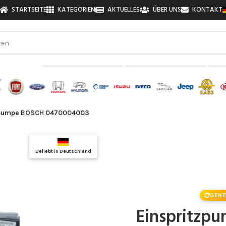
STARTSEITE
KATEGORIEN
AKTUELLES
ÜBER UNS
KONTAKT
zu finden!
zpumpe BOSCH 0470004003
Top Auswahl
Beliebt in Deutschland
Qualitätsgarantie
GENE
Einspritzp