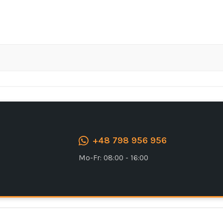
Ich stimme der DSGVO zu
+48 798 956 956
Mo-Fr: 08:00 - 16:00