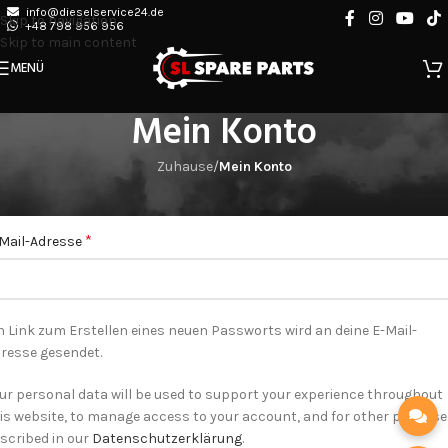
info@dieselservice24.de
Skip to navigation
+48 798 956 956
Skip to main content
MENÜ
Mein Konto
Zuhause
/
Mein Konto
egistrieren
*
Mail-Adresse
n Link zum Erstellen eines neuen Passworts wird an deine E-Mail-
resse gesendet.
ur personal data will be used to support your experience throughout
is website, to manage access to your account, and for other purpos
scribed in our
Datenschutzerklärung
.