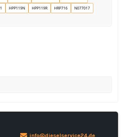
1
HPP119N
HPP119R
HRP716
N077017
info@dieselservice24.de