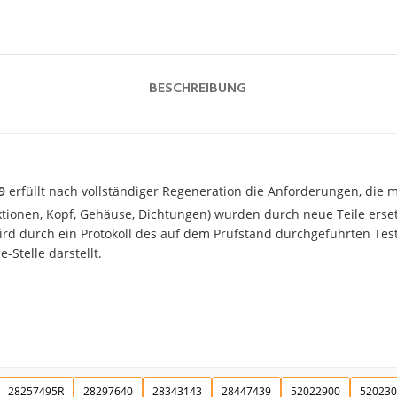
BESCHREIBUNG
9
erfüllt nach vollständiger Regeneration die Anforderungen, die mi
ektionen, Kopf, Gehäuse, Dichtungen) wurden durch neue Teile erset
d durch ein Protokoll des auf dem Prüfstand durchgeführten Tests
-Stelle darstellt.
28257495R
28297640
28343143
28447439
52022900
520230