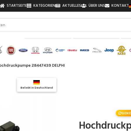
STARTSEITE
KATEGORIEN
AKTUELLES
ÜBER UNS
KONTAKT
zu finden!
ochdruckpumpe 28447439 DELPHI
Top Auswahl
Beliebt in Deutschland
Qualitätsgarantie
GENE
Hochdruckp