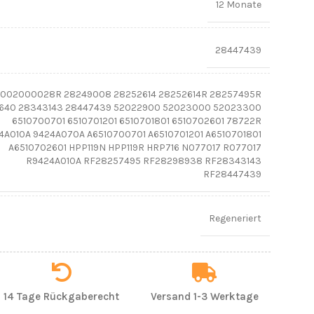
12 Monate
28447439
002000028R 28249008 28252614 28252614R 28257495R
640 28343143 28447439 52022900 52023000 52023300
6510700701 6510701201 6510701801 6510702601 78722R
4A010A 9424A070A A6510700701 A6510701201 A6510701801
A6510702601 HPP119N HPP119R HRP716 N077017 R077017
R9424A010A RF28257495 RF28298938 RF28343143
RF28447439
Regeneriert
14 Tage Rückgaberecht
Versand 1-3 Werktage