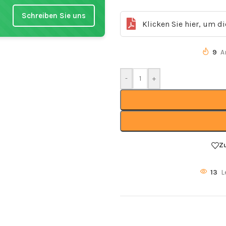
Schreiben Sie uns
Klicken Sie hier, um d
9
A
-
+
Z
13
L