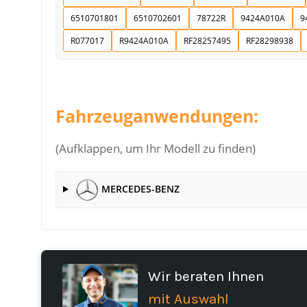
6510701801
6510702601
78722R
9424A010A
9
R077017
R9424A010A
RF28257495
RF28298938
Fahrzeuganwendungen:
(Aufklappen, um Ihr Modell zu finden)
MERCEDES-BENZ
Wir beraten Ihnen
mit Auswahl