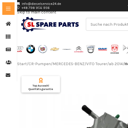
info@dieselservice24.de
Skip to navigation
+48 798 956 956
Skip to main content
Nutzen Sie die Suche, um passende Produkte 
Start
/
CR-Pumpen
/
MERCEDES-BENZ
/
VITO Tourer
/
ab 2014
/
H
Top Auswahl
Qualitätsgarantie