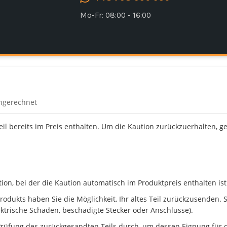
Mo-Fr: 08:00 - 16:00
ingerechnet
Teil bereits im Preis enthalten. Um die Kaution zurückzuerhalten, g
n, bei der die Kaution automatisch im Produktpreis enthalten ist
dukts haben Sie die Möglichkeit, Ihr altes Teil zurückzusenden. Ste
ektrische Schäden, beschädigte Stecker oder Anschlüsse).
rüfung des zurückgesandten Teils durch, um dessen Eignung für d