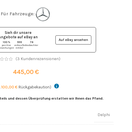
Für Fahrzeuge:
Sieh dir unsere
Angebote auf eBay
an
Auf eBay ansehen
100 %
559
76
positive
verkaufte
Beobachter
ewertungen
Artikel
(
3
Kundenrezensionen)
445,00
€
.
100,00
€
Rückgabekaution)
teils und dessen Überprüfung erstatten wir Ihnen das Pfand.
Delphi