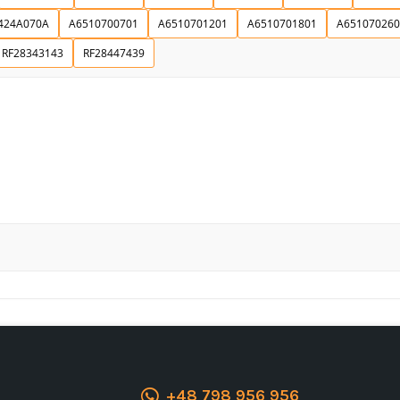
424A070A
A6510700701
A6510701201
A6510701801
A651070260
Ich stimme der DSGVO zu
RF28343143
RF28447439
+48 798 956 956