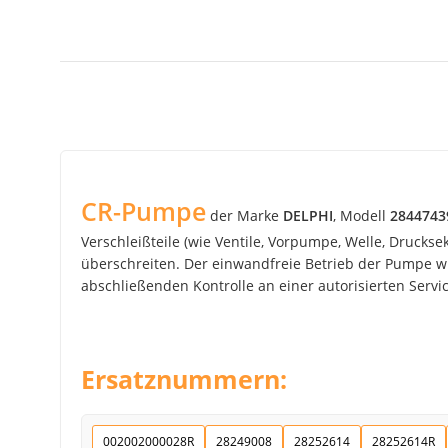
CR-Pumpe
der Marke
DELPHI
, Modell
2844743
Verschleißteile (wie Ventile, Vorpumpe, Welle, Drucks
überschreiten. Der einwandfreie Betrieb der Pumpe wir
abschließenden Kontrolle an einer autorisierten Service
Ersatznummern:
002002000028R
28249008
28252614
28252614R