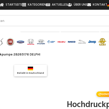
STARTSEITE
KATEGORIEN
AKTUELLES
ÜBER UNS
KONTAKT
zu finden!
kpumpe 28265176 DELPHI
Top Auswahl
Beliebt in Deutschland
Qualitätsgarantie
GENE
Hochdruck