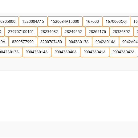
Ich stimme der DSGVO zu
06305000
1520084A15
1520084A15000
167000
1670000Q0J
16
0
279707100101
28234982
28249552
28265176
28326392
59A
8200577990
8200707450
9042A013A
9042A014A
9042A04
9042A013A
R9042A014A
R9042A040A
R9042A041A
R9042A042A