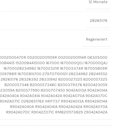
12 Monate
28265176
Regeneriert
2002000470R 002002001109R 002002001114R 06305000
0084A15 1520084A15000 167000 1670000Q0J 1670000QAJ
16700028234982 167002321R 167003374R 167005809R
009788R 16700BN700 279707100101 28234982 28249552
28265176 28326392 28331942 8200027225 8200057225
8200057346 8200057346C 8200379376 8200423059
23059A 8200577990 8200707450 9042A013A 9042A014A
042A040A 9042A041A 9042A042A 9042A070A 9042A070C
9042A071C D28265176X HRP737 R9042A013A R9042A014A
R9042A040A R9042A041A R9042A042A R9042A070A
R9042A070C R9042Z071C RM8201173829 Z9042A042A