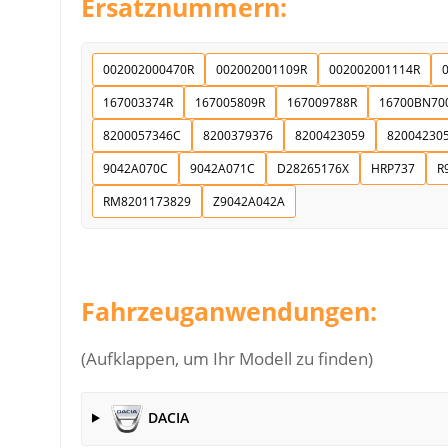
Ersatznummern:
002002000470R
002002001109R
002002001114R
167003374R
167005809R
167009788R
16700BN70
8200057346C
8200379376
8200423059
82004230
9042A070C
9042A071C
D28265176X
HRP737
R
RM8201173829
Z9042A042A
Fahrzeuganwendungen:
(Aufklappen, um Ihr Modell zu finden)
DACIA