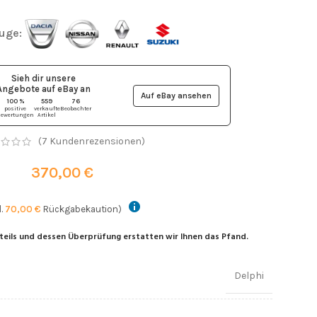
euge:
Sieh dir unsere
Angebote auf eBay
an
Auf eBay ansehen
100 %
559
76
positive
verkaufte
Beobachter
ewertungen
Artikel
(
7
Kundenrezensionen)
370,00
€
l.
70,00
€
Rückgabekaution)
teils und dessen Überprüfung erstatten wir Ihnen das Pfand.
Delphi