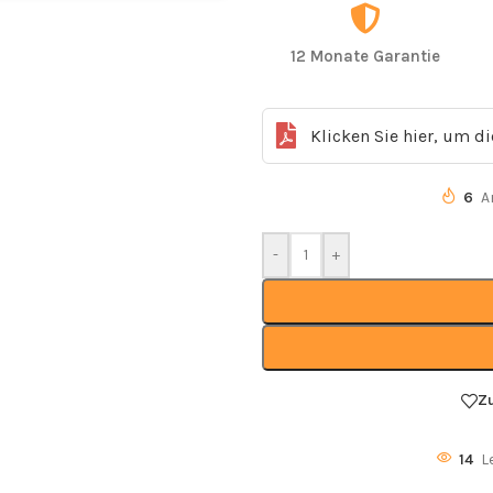
12 Monate Garantie
Klicken Sie hier, um d
6
A
-
+
Z
14
L