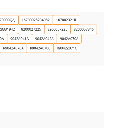
70000QAJ
16700028234982
167002321R
28331942
8200027225
8200057225
8200057346
0A
9042A041A
9042A042A
9042A070A
R9042A070A
R9042A070C
R9042Z071C