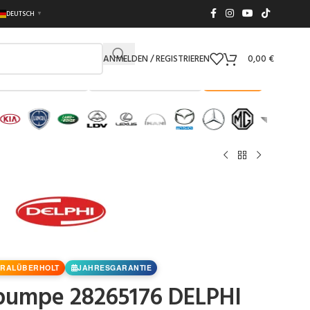
DEUTSCH
▼
ANMELDEN / REGISTRIEREN
0,00
€
Suchen
Beliebt in Deutschland
RALÜBERHOLT
JAHRESGARANTIE
pumpe 28265176 DELPHI