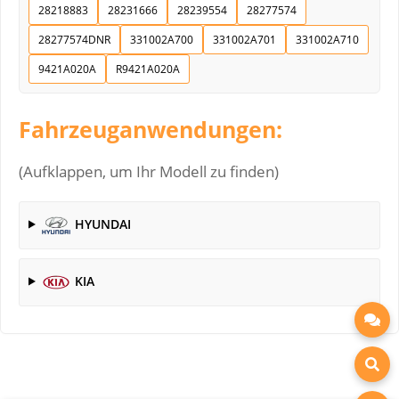
28218883
28231666
28239554
28277574
28277574DNR
331002A700
331002A701
331002A710
9421A020A
R9421A020A
Fahrzeuganwendungen:
(Aufklappen, um Ihr Modell zu finden)
HYUNDAI
KIA