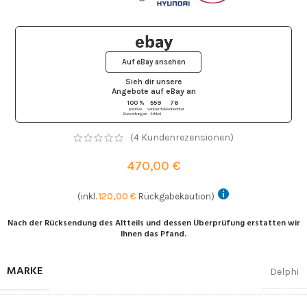
Auf eBay ansehen
Sieh dir unsere
Angebote auf eBay
an
100 %
559
76
positive
verkaufte
Beobachter
Bewertungen
Artikel
(
4
Kundenrezensionen)
470,00
€
(inkl.
120,00
€
Rückgabekaution)
Nach der Rücksendung des Altteils und dessen Überprüfung erstatten wir
Ihnen das Pfand.
MARKE
Delphi