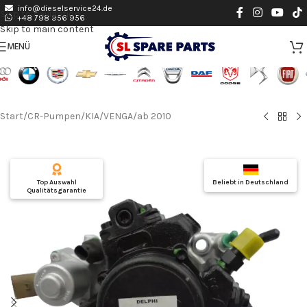
info@dieselservice24.de
Skip to navigation
+48 798 956 956
Skip to main content
MENÜ
Start
/
CR-Pumpen
/
KIA
/
VENGA
/
ab 2010
Top Auswahl
Beliebt in Deutschland
Qualitätsgarantie