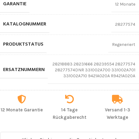
GARANTIE
12 Monate
KATALOGNUMMER
28277574
PRODUKTSTATUS
Regeneriert
28218883 28231666 28239554 28277574
ERSATZNUMMERN
28277574DNR 331002A700 331002A701
331002A710 9421A020A R9421A020A
12 Monate Garantie
14 Tage
Versand 1-3
Rückgaberecht
Werktage