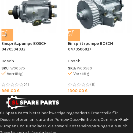
Einspritzpumpe BOSCH
Einspritzpumpe BOSCH
0470504033
0470506027
Bosch
Bosch
SKU:
W00575
SKU:
W00560
Vorrätig
Vorrätig
(4)
(6)
999,00
€
1300,00
€
SL Spare Parts
bietet hochwertige regenerierte Ersatzteile für
Dieselmotoren an, darunter Pumpe-Düse-Einheiten, Common-Rail-
Pumpen und Turbolader, die sowohl Kosteneinsparungen als auch
Zuverlässigkeit gewährleisten.