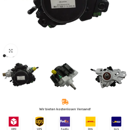
Zum Vergrößern klicken
Wir bieten kostenlosen Versand!
DPD
UPS
FedEx
DHL
GLS