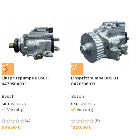
Einspritzpumpe BOSCH
Einspritzpumpe BOSCH
0470504033
0470506021
Bosch
Bosch
SKU:
W00575
SKU:
W00557
Vorrätig
Vorrätig
(4)
(5)
999,00
€
1300,00
€