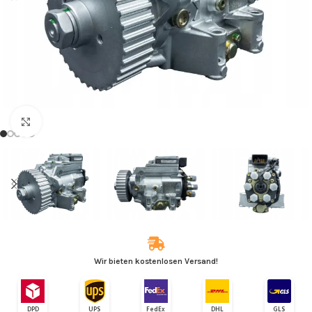
Zum Vergrößern klicken
Wir bieten kostenlosen Versand!
DPD
UPS
FedEx
DHL
GLS