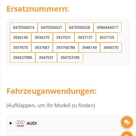
Ersatznummern:
0470506014
0470506021
0470506028
0986444017
3936149
3936370
3937031
3937157
3937159
3937670
3937687
3937687RX
3946149
3946370
3946370RX
3947031
3947031RX
Fahrzeuganwendungen:
(Aufklappen, um Ihr Modell zu finden)
AUDI