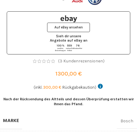
Auf eBay ansehen
Sieh dir unsere
Angebote auf eBay
an
100 %
559
76
positive
verkaufte
Beobachter
Bewertungen
Artikel
(
3
Kundenrezensionen)
1300,00
€
(inkl.
300,00
€
Rückgabekaution)
Nach der Rücksendung des Altteils und dessen Überprüfung erstatten wir
Ihnen das Pfand.
MARKE
Bosch