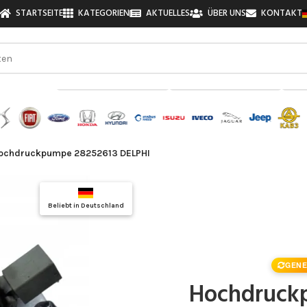
STARTSEITE
KATEGORIEN
AKTUELLES
ÜBER UNS
KONTAKT
zu finden!
ochdruckpumpe 28252613 DELPHI
Top Auswahl
Beliebt in Deutschland
Qualitätsgarantie
GENE
Hochdruck