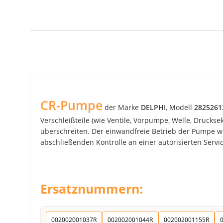
CR-Pumpe
der Marke
DELPHI
, Modell
2825261
Verschleißteile (wie Ventile, Vorpumpe, Welle, Drucks
überschreiten. Der einwandfreie Betrieb der Pumpe wir
abschließenden Kontrolle an einer autorisierten Service
Ersatznummern:
002002001037R
002002001044R
002002001155R