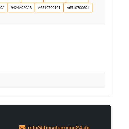
20A
9424A020AR
A6510700101
A6510700601
info@dieselservice24.de