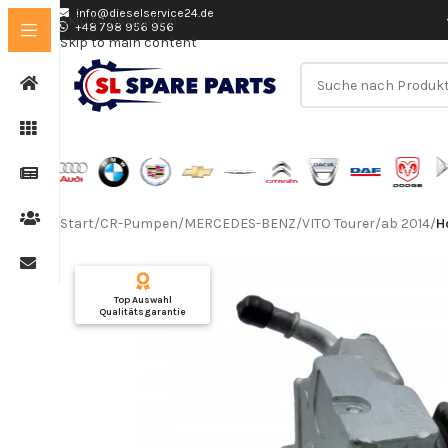
info@dieselservice24.de
Skip to navigation
+48 798 956 956
Skip to main content
Nutzen Sie die Suche, um passende Produkte 
Start
/
CR-Pumpen
/
MERCEDES-BENZ
/
VITO Tourer
/
ab 2014
/
H
Top Auswahl
Qualitätsgarantie