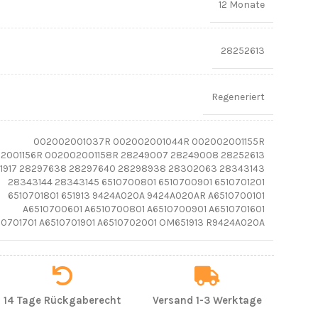
12 Monate
28252613
Regeneriert
002002001037R 002002001044R 002002001155R
2001156R 002002001158R 28249007 28249008 28252613
1917 28297638 28297640 28298938 28302063 28343143
28343144 28343145 6510700801 6510700901 6510701201
6510701801 651913 9424A020A 9424A020AR A6510700101
A6510700601 A6510700801 A6510700901 A6510701601
10701701 A6510701901 A6510702001 OM651913 R9424A020A
14 Tage Rückgaberecht
Versand 1-3 Werktage