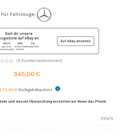
Für Fahrzeuge:
Sieh dir unsere
Angebote auf eBay
an
Auf eBay ansehen
100 %
559
76
positive
verkaufte
Beobachter
ewertungen
Artikel
(
5
Kundenrezensionen)
345,00
€
l.
70,00
€
Rückgabekaution)
teils und dessen Überprüfung erstatten wir Ihnen das Pfand.
Delphi