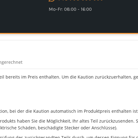
Mo-Fr: 08:00 - 16:00
ingerechnet
Teil bereits im Preis enthalten. Um die Kaution zurückzuerhalten, g
n, bei der die Kaution automatisch im Produktpreis enthalten ist
dukts haben Sie die Möglichkeit, Ihr altes Teil zurückzusenden. Ste
ektrische Schäden, beschädigte Stecker oder Anschlüsse).
rüfung des zurückgesandten Teils durch, um dessen Eignung für d