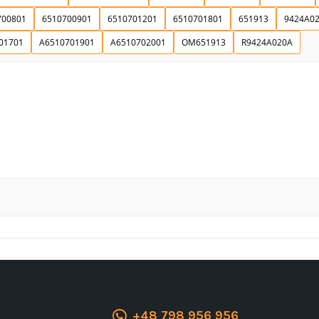
700801
6510700901
6510701201
6510701801
651913
9424A0
Ich stimme der DSGVO zu
01701
A6510701901
A6510702001
OM651913
R9424A020A
+48 798 956 956