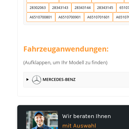
28302063
28343143
28343144
28343145
6510
A6510700801
A6510700901
A6510701601
A65107
Fahrzeuganwendungen:
(Aufklappen, um Ihr Modell zu finden)
MERCEDES-BENZ
Wir beraten Ihnen
mit Auswahl