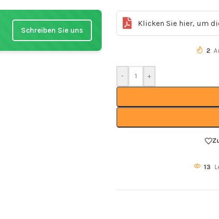
Klicken Sie hier, um d
Schreiben Sie uns
2
A
-
+
Z
13
L