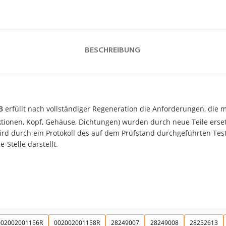
BESCHREIBUNG
3
erfüllt nach vollständiger Regeneration die Anforderungen, die mi
ektionen, Kopf, Gehäuse, Dichtungen) wurden durch neue Teile erset
d durch ein Protokoll des auf dem Prüfstand durchgeführten Tests
-Stelle darstellt.
002002001156R
002002001158R
28249007
28249008
28252613