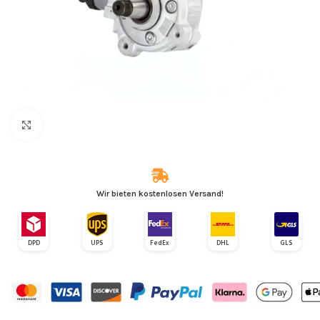
Zum Vergrößern klicken
Wir bieten kostenlosen Versand!
DPD
UPS
FedEx
DHL
GLS