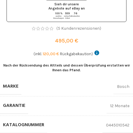
Sieh dir unsere
Angebote auf eBay
an
100 %
559
76
positive
verkaufte
Beobachter
Bewertungen
Artikel
(
5
Kundenrezensionen)
495,00
€
(inkl.
120,00
€
Rückgabekaution)
Nach der Rücksendung des Altteils und dessen Überprüfung erstatten wir
Ihnen das Pfand.
MARKE
Bosch
GARANTIE
12 Monate
KATALOGNUMMER
0445010542