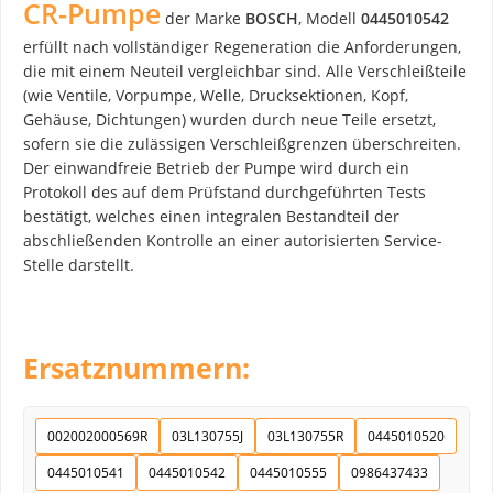
CR-Pumpe
der Marke
BOSCH
, Modell
0445010542
erfüllt nach vollständiger Regeneration die Anforderungen,
die mit einem Neuteil vergleichbar sind. Alle Verschleißteile
(wie Ventile, Vorpumpe, Welle, Drucksektionen, Kopf,
Gehäuse, Dichtungen) wurden durch neue Teile ersetzt,
sofern sie die zulässigen Verschleißgrenzen überschreiten.
Der einwandfreie Betrieb der Pumpe wird durch ein
Protokoll des auf dem Prüfstand durchgeführten Tests
bestätigt, welches einen integralen Bestandteil der
abschließenden Kontrolle an einer autorisierten Service-
Stelle darstellt.
Ersatznummern:
002002000569R
03L130755J
03L130755R
0445010520
0445010541
0445010542
0445010555
0986437433