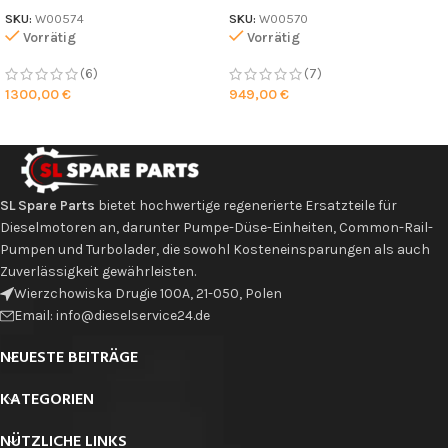
SKU:
W00574
SKU:
W00570
Vorrätig
Vorrätig
(6)
(7)
1300,00
€
949,00
€
SL Spare Parts
bietet hochwertige regenerierte Ersatzteile für
Dieselmotoren an, darunter Pumpe-Düse-Einheiten, Common-Rail-
Pumpen und Turbolader, die sowohl Kosteneinsparungen als auch
Zuverlässigkeit gewährleisten.
Wierzchowiska Drugie 100A, 21-050, Polen
Email: info@dieselservice24.de
NEUESTE BEITRÄGE
KATEGORIEN
NÜTZLICHE LINKS