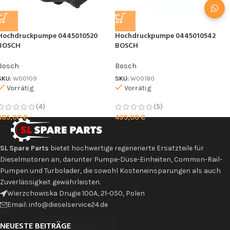
Hochdruckpumpe 0445010520
Hochdruckpumpe 0445010542
BOSCH
BOSCH
Bosch
Bosch
SKU:
W00109
SKU:
W00180
Vorrätig
Vorrätig
Ich stimme der DSGVO zu
(4)
(5)
485,00
€
495,00
€
SL Spare Parts
bietet hochwertige regenerierte Ersatzteile für
Dieselmotoren an, darunter Pumpe-Düse-Einheiten, Common-Rail-
Pumpen und Turbolader, die sowohl Kosteneinsparungen als auch
Zuverlässigkeit gewährleisten.
Wierzchowiska Drugie 100A, 21-050, Polen
Email: info@dieselservice24.de
NEUESTE BEITRÄGE