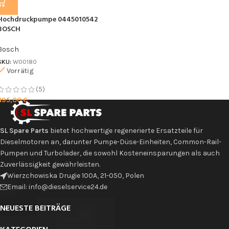
Hochdruckpumpe 0445010542
BOSCH
Bosch
SKU:
W00180
Vorrätig
(5)
495,00
€
SL Spare Parts
bietet hochwertige regenerierte Ersatzteile für
Dieselmotoren an, darunter Pumpe-Düse-Einheiten, Common-Rail-
Pumpen und Turbolader, die sowohl Kosteneinsparungen als auch
Zuverlässigkeit gewährleisten.
Wierzchowiska Drugie 100A, 21-050, Polen
Email: info@dieselservice24.de
NEUESTE BEITRÄGE