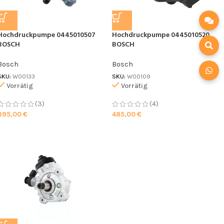
Hochdruckpumpe 0445010507
Hochdruckpumpe 0445010520
BOSCH
BOSCH
Bosch
Bosch
SKU:
W00133
SKU:
W00109
Vorrätig
Vorrätig
(3)
(4)
395,00
€
485,00
€
Ich stimme der DSGVO zu