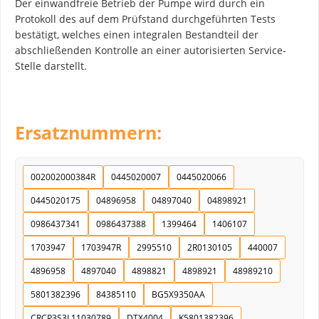
Der einwandfreie Betrieb der Pumpe wird durch ein
Protokoll des auf dem Prüfstand durchgeführten Tests
bestätigt, welches einen integralen Bestandteil der
abschließenden Kontrolle an einer autorisierten Service-
Stelle darstellt.
Ersatznummern:
002002000384R
0445020007
0445020066
0445020175
04896958
04897040
04898921
0986437341
0986437388
1399464
1406107
1703947
1703947R
2995510
2R0130105
440007
4896958
4897040
4898821
4898921
48989210
5801382396
84385110
BG5X9350AA
CRCP3S3L11030789
DTX4004
K5801382396