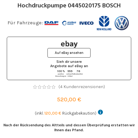
Hochdruckpumpe 0445020175 BOSCH
Für Fahrzeuge:
Auf eBay ansehen
Sieh dir unsere
Angebote auf eBay
an
100 %
559
76
positive
verkaufte
Beobachter
Bewertungen
Artikel
(
4
Kundenrezensionen)
520,00
€
(inkl.
120,00
€
Rückgabekaution)
Nach der Rücksendung des Altteils und dessen Überprüfung erstatten wir
Ihnen das Pfand.