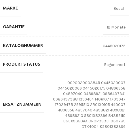
MARKE
Bosch
GARANTIE
12 Monate
KATALOGNUMMER
0445020175
PRODUKTSTATUS
Regeneriert
002002000384R 0445020007
0445020066 0445020175 04896958
04897040 04898921 0986437341
0986437388 1399464 1406107 1703947
ERSATZNUMMERN
1703947R 2995510 2R0130105 440007
4896958 4897040 4898821 4898921
48989210 5801382396 84385110
BG5X9350AA CRCP3S3L11030789
DTX4004 K5801382396