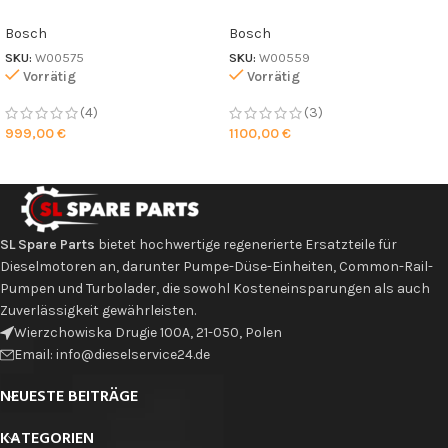
Bosch
Bosch
SKU:
W00575
SKU:
W00559
Vorrätig
Vorrätig
(4)
(3)
999,00
€
1100,00
€
SL Spare Parts
bietet hochwertige regenerierte Ersatzteile für
Dieselmotoren an, darunter Pumpe-Düse-Einheiten, Common-Rail-
Pumpen und Turbolader, die sowohl Kosteneinsparungen als auch
Zuverlässigkeit gewährleisten.
Wierzchowiska Drugie 100A, 21-050, Polen
Email: info@dieselservice24.de
NEUESTE BEITRÄGE
KATEGORIEN