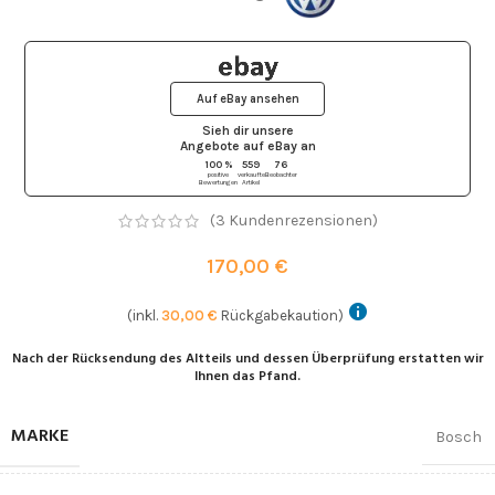
Auf eBay ansehen
Sieh dir unsere
Angebote auf eBay
an
100 %
559
76
positive
verkaufte
Beobachter
Bewertungen
Artikel
(
3
Kundenrezensionen)
170,00
€
(inkl.
30,00
€
Rückgabekaution)
Nach der Rücksendung des Altteils und dessen Überprüfung erstatten wir
Ihnen das Pfand.
MARKE
Bosch