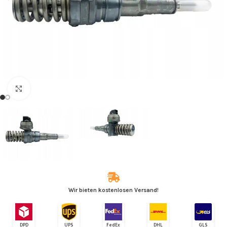
Zum Vergrößern klicken
Wir bieten kostenlosen Versand!
DPD
UPS
FedEx
DHL
GLS