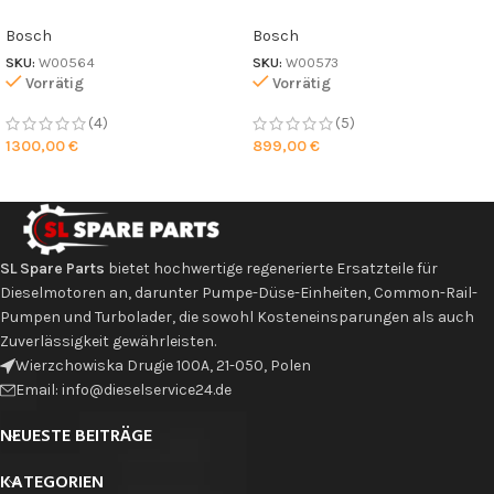
Bosch
Bosch
SKU:
W00564
SKU:
W00573
Vorrätig
Vorrätig
(4)
(5)
1300,00
€
899,00
€
SL Spare Parts
bietet hochwertige regenerierte Ersatzteile für
Dieselmotoren an, darunter Pumpe-Düse-Einheiten, Common-Rail-
Pumpen und Turbolader, die sowohl Kosteneinsparungen als auch
Zuverlässigkeit gewährleisten.
Wierzchowiska Drugie 100A, 21-050, Polen
Email: info@dieselservice24.de
NEUESTE BEITRÄGE
KATEGORIEN