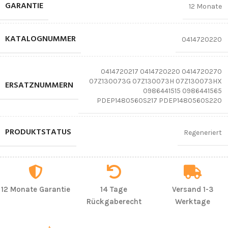
GARANTIE
12 Monate
KATALOGNUMMER
0414720220
0414720217 0414720220 0414720270
07Z130073G 07Z130073H 07Z130073HX
ERSATZNUMMERN
0986441515 0986441565
PDEP1480560S217 PDEP1480560S220
PRODUKTSTATUS
Regeneriert
12 Monate Garantie
14 Tage
Versand 1-3
Rückgaberecht
Werktage