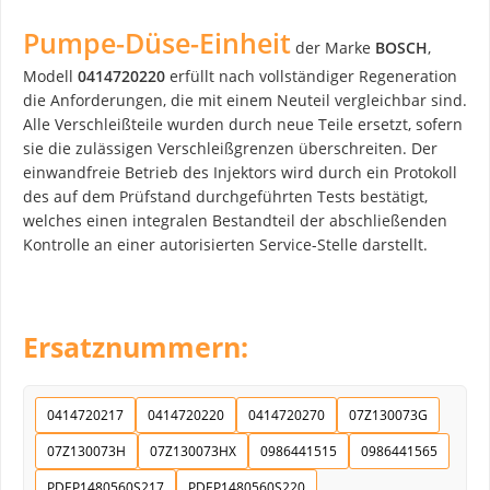
Pumpe-Düse-Einheit
der Marke
BOSCH
,
Modell
0414720220
erfüllt nach vollständiger Regeneration
die Anforderungen, die mit einem Neuteil vergleichbar sind.
Alle Verschleißteile wurden durch neue Teile ersetzt, sofern
sie die zulässigen Verschleißgrenzen überschreiten. Der
einwandfreie Betrieb des Injektors wird durch ein Protokoll
des auf dem Prüfstand durchgeführten Tests bestätigt,
welches einen integralen Bestandteil der abschließenden
Kontrolle an einer autorisierten Service-Stelle darstellt.
Ersatznummern:
0414720217
0414720220
0414720270
07Z130073G
07Z130073H
07Z130073HX
0986441515
0986441565
PDEP1480560S217
PDEP1480560S220