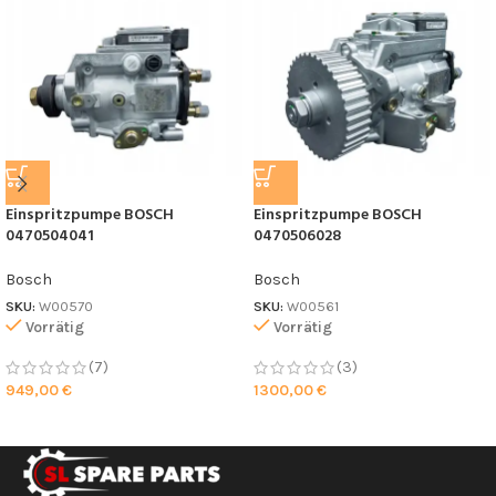
Einspritzpumpe BOSCH
Einspritzpumpe BOSCH
0470504041
0470506028
Bosch
Bosch
SKU:
W00570
SKU:
W00561
Vorrätig
Vorrätig
(7)
(3)
949,00
€
1300,00
€