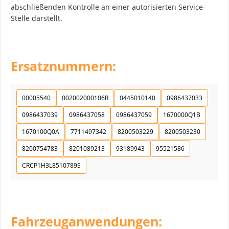
abschließenden Kontrolle an einer autorisierten Service-
Stelle darstellt.
Ersatznummern:
00005540
002002000106R
0445010140
0986437033
0986437039
0986437058
0986437059
1670000Q1B
1670100Q0A
7711497342
8200503229
8200503230
8200754783
8201089213
93189943
95521586
CRCP1H3L8510789S
Fahrzeuganwendungen: