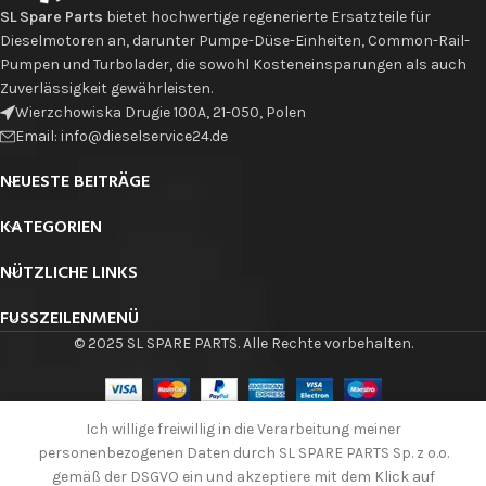
SL Spare Parts
bietet hochwertige regenerierte Ersatzteile für
Dieselmotoren an, darunter Pumpe-Düse-Einheiten, Common-Rail-
Pumpen und Turbolader, die sowohl Kosteneinsparungen als auch
Zuverlässigkeit gewährleisten.
Wierzchowiska Drugie 100A, 21-050, Polen
Email: info@dieselservice24.de
NEUESTE BEITRÄGE
KATEGORIEN
NÜTZLICHE LINKS
FUSSZEILENMENÜ
© 2025 SL SPARE PARTS. Alle Rechte vorbehalten.
Ich willige freiwillig in die Verarbeitung meiner
Hochdruckpumpe
IN DE
0445010140
personenbezogenen Daten durch SL SPARE PARTS Sp. z o.o.
465,00
€
-
+
BOSCH
gemäß der DSGVO ein und akzeptiere mit dem Klick auf