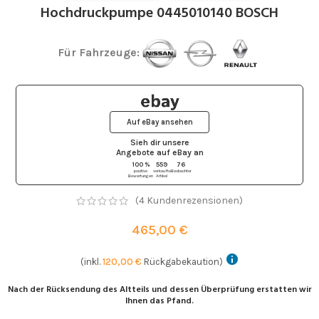
Hochdruckpumpe 0445010140 BOSCH
Für Fahrzeuge:
Auf eBay ansehen
Sieh dir unsere
Angebote auf eBay
an
100 %
559
76
positive
verkaufte
Beobachter
Bewertungen
Artikel
(
4
Kundenrezensionen)
465,00
€
(inkl.
120,00
€
Rückgabekaution)
Nach der Rücksendung des Altteils und dessen Überprüfung erstatten wir
Ihnen das Pfand.