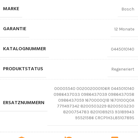
MARKE
Bosch
GARANTIE
12 Monate
KATALOGNUMMER
0445010140
PRODUKTSTATUS
Regeneriert
00005540 002002000106R 0445010140
0986437033 0986437039 0986437058
0986437059 1670000Q1B 1670100Q0A
ERSATZNUMMERN
7711497342 8200503229 8200503230
8200754783 8201089213 93189943
95521586 CRCP1H3L8510789S