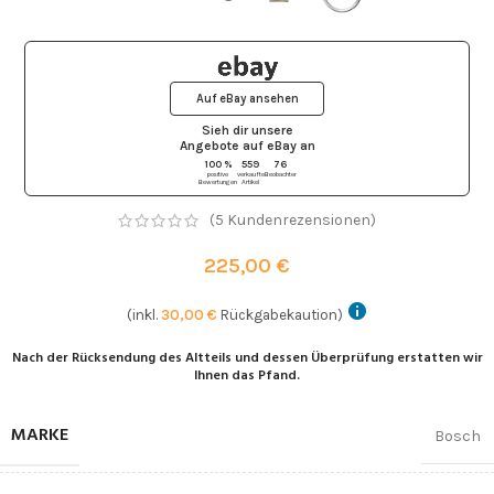
Auf eBay ansehen
Sieh dir unsere
Angebote auf eBay
an
100 %
559
76
positive
verkaufte
Beobachter
Bewertungen
Artikel
(
5
Kundenrezensionen)
225,00
€
(inkl.
30,00
€
Rückgabekaution)
Nach der Rücksendung des Altteils und dessen Überprüfung erstatten wir
Ihnen das Pfand.
MARKE
Bosch