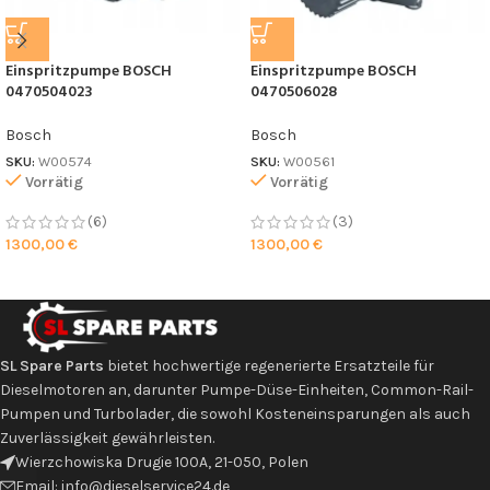
Einspritzpumpe BOSCH
Einspritzpumpe BOSCH
0470504023
0470506028
Bosch
Bosch
SKU:
W00574
SKU:
W00561
Vorrätig
Vorrätig
(6)
(3)
1300,00
€
1300,00
€
SL Spare Parts
bietet hochwertige regenerierte Ersatzteile für
Dieselmotoren an, darunter Pumpe-Düse-Einheiten, Common-Rail-
Pumpen und Turbolader, die sowohl Kosteneinsparungen als auch
Zuverlässigkeit gewährleisten.
Wierzchowiska Drugie 100A, 21-050, Polen
Email: info@dieselservice24.de