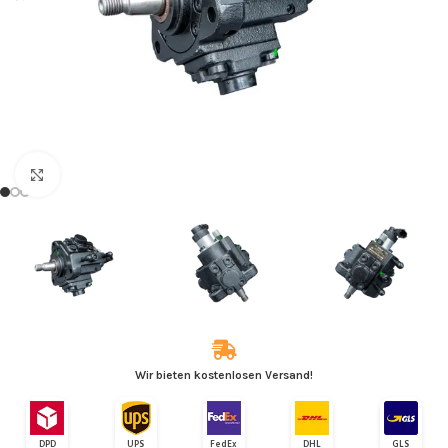
Zum Vergrößern klicken
Wir bieten kostenlosen Versand!
DPD
UPS
FedEx
DHL
GLS