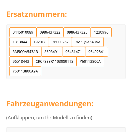
Ersatznummern:
0445010089
0986437322
0986437325
1230996
1313844
1920FZ
36000262
3M5Q9A543AA
3M5Q9A543AB
8603491
96481471
96492841
96518443
CRCP3S3R110308911S
Y60113800A
Y60113800A9A
Fahrzeuganwendungen:
(Aufklappen, um Ihr Modell zu finden)