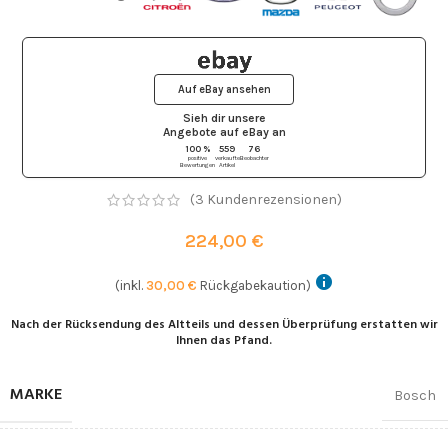
Auf eBay ansehen
Sieh dir unsere
Angebote auf eBay
an
100 %
559
76
positive
verkaufte
Beobachter
Bewertungen
Artikel
(
3
Kundenrezensionen)
224,00
€
(inkl.
30,00
€
Rückgabekaution)
Nach der Rücksendung des Altteils und dessen Überprüfung erstatten wir
Ihnen das Pfand.
MARKE
Bosch