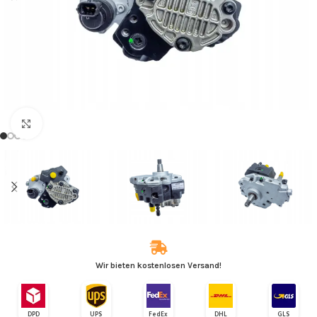
Zum Vergrößern klicken
Wir bieten kostenlosen Versand!
DPD
UPS
FedEx
DHL
GLS