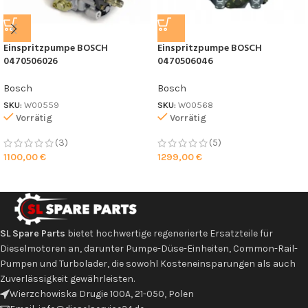
Einspritzpumpe BOSCH
Einspritzpumpe BOSCH
0470506026
0470506046
Bosch
Bosch
SKU:
W00559
SKU:
W00568
Vorrätig
Vorrätig
(3)
(5)
1100,00
€
1299,00
€
SL Spare Parts
bietet hochwertige regenerierte Ersatzteile für
Dieselmotoren an, darunter Pumpe-Düse-Einheiten, Common-Rail-
Pumpen und Turbolader, die sowohl Kosteneinsparungen als auch
Zuverlässigkeit gewährleisten.
Wierzchowiska Drugie 100A, 21-050, Polen