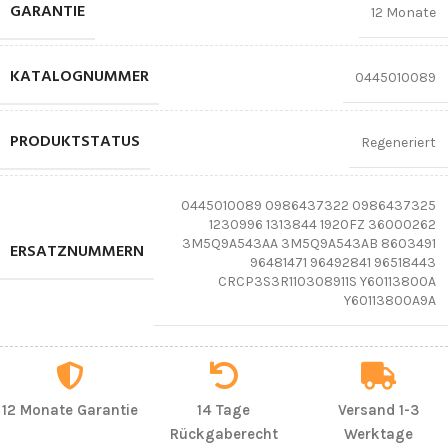
GARANTIE
12 Monate
KATALOGNUMMER
0445010089
PRODUKTSTATUS
Regeneriert
0445010089 0986437322 0986437325
1230996 1313844 1920FZ 36000262
3M5Q9A543AA 3M5Q9A543AB 8603491
ERSATZNUMMERN
96481471 96492841 96518443
CRCP3S3R110308911S Y60113800A
Y60113800A9A
12 Monate Garantie
14 Tage
Versand 1-3
Rückgaberecht
Werktage