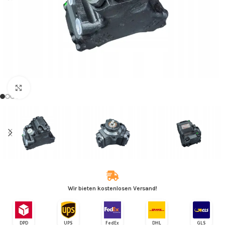
Zum Vergrößern klicken
Wir bieten kostenlosen Versand!
DPD
UPS
FedEx
DHL
GLS