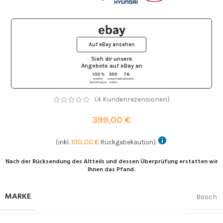
Auf eBay ansehen
Sieh dir unsere
Angebote auf eBay
an
100 %
559
76
positive
verkaufte
Beobachter
Bewertungen
Artikel
(
4
Kundenrezensionen)
399,00
€
(inkl.
100,00
€
Rückgabekaution)
Nach der Rücksendung des Altteils und dessen Überprüfung erstatten wir
Ihnen das Pfand.
MARKE
Bosch