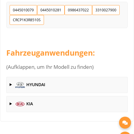
0445010079
0445010281
0986437022
3310027900
CRCP1K3R8510S
Fahrzeuganwendungen:
(Aufklappen, um Ihr Modell zu finden)
HYUNDAI
KIA