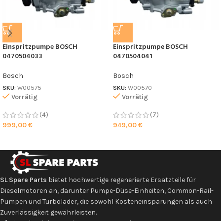
Einspritzpumpe BOSCH
Einspritzpumpe BOSCH
0470504033
0470504041
Bosch
Bosch
SKU:
W00575
SKU:
W00570
Vorrätig
Vorrätig
(4)
(7)
999,00
€
949,00
€
SL Spare Parts
bietet hochwertige regenerierte Ersatzteile für
Dieselmotoren an, darunter Pumpe-Düse-Einheiten, Common-Rail-
Pumpen und Turbolader, die sowohl Kosteneinsparungen als auch
Zuverlässigkeit gewährleisten.