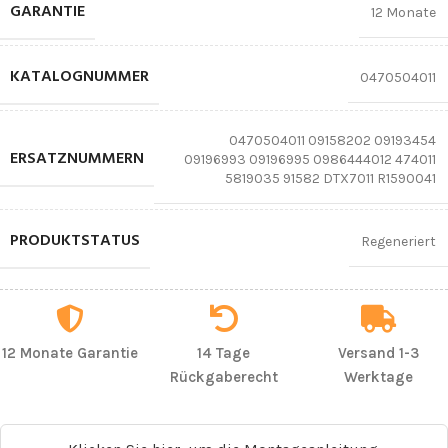
GARANTIE
12 Monate
KATALOGNUMMER
0470504011
0470504011 09158202 09193454
ERSATZNUMMERN
09196993 09196995 0986444012 474011
5819035 91582 DTX7011 R1590041
PRODUKTSTATUS
Regeneriert
12 Monate Garantie
14 Tage
Versand 1-3
Rückgaberecht
Werktage