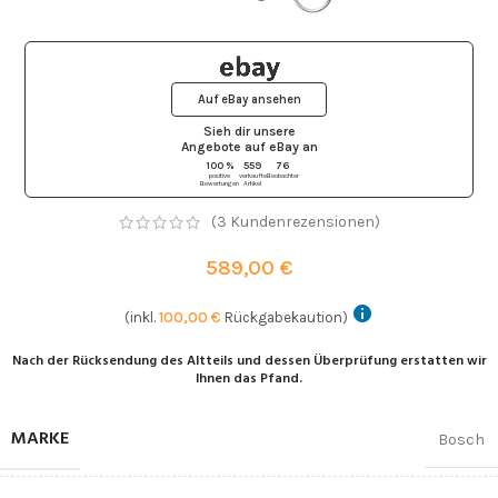
Auf eBay ansehen
Sieh dir unsere
Angebote auf eBay
an
100 %
559
76
positive
verkaufte
Beobachter
Bewertungen
Artikel
(
3
Kundenrezensionen)
589,00
€
(inkl.
100,00
€
Rückgabekaution)
Nach der Rücksendung des Altteils und dessen Überprüfung erstatten wir
Ihnen das Pfand.
MARKE
Bosch