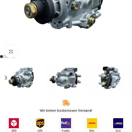
Zum Vergrößern klicken
Wir bieten kostenlosen Versand!
DPD
UPS
FedEx
DHL
GLS