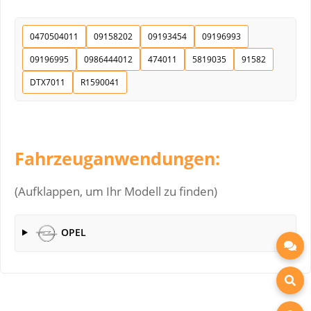
0470504011
09158202
09193454
09196993
09196995
0986444012
474011
5819035
91582
DTX7011
R1590041
Fahrzeuganwendungen:
(Aufklappen, um Ihr Modell zu finden)
OPEL