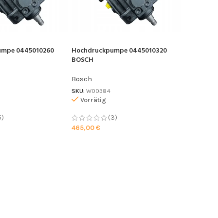
umpe 0445010260
Hochdruckpumpe 0445010320
BOSCH
Bosch
SKU:
W00384
Vorrätig
5)
(3)
465,00
€