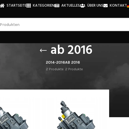
STARTSEITE
KATEGORIEN
AKTUELLES
ÜBER UNS
KONTAKT
ab 2016
2014-2016
AB 2016
2 Produkte
2 Produkte
umpen
/
IVECO
/
DAILY VI Box Body/Kombi
/
ab 2016
Anzeigen