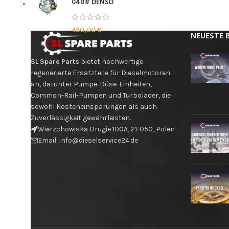
040# DENSO
450,00
€
NEUESTE 
SL Spare Parts
bietet hochwertige
regenerierte Ersatzteile für Dieselmotoren
an, darunter Pumpe-Düse-Einheiten,
Common-Rail-Pumpen und Turbolader, die
sowohl Kosteneinsparungen als auch
Zuverlässigkeit gewährleisten.
Wierzchowiska Drugie 100A, 21-050, Polen
Email: info@dieselservice24.de