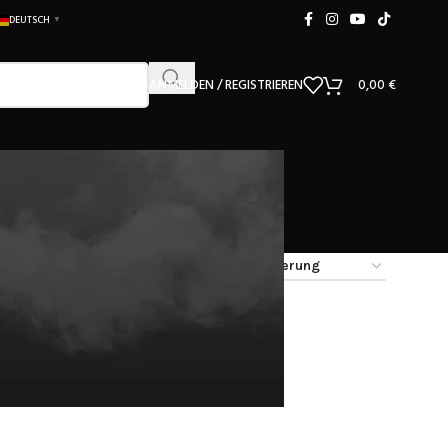
DEUTSCH
▼
ANMELDEN / REGISTRIEREN
0,00
€
9
12
18
24