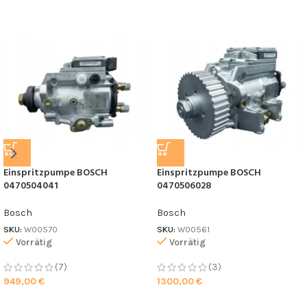
Einspritzpumpe BOSCH
Einspritzpumpe BOSCH
0470504041
0470506028
Bosch
Bosch
SKU:
W00570
SKU:
W00561
Vorrätig
Vorrätig
(7)
(3)
949,00
€
1300,00
€