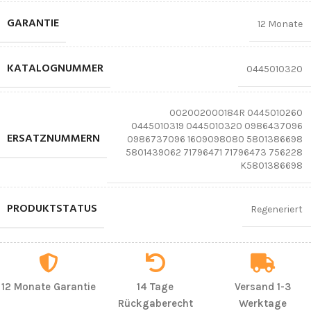
GARANTIE
12 Monate
KATALOGNUMMER
0445010320
002002000184R 0445010260
0445010319 0445010320 0986437096
ERSATZNUMMERN
0986737096 1609098080 5801386698
5801439062 71796471 71796473 756228
K5801386698
PRODUKTSTATUS
Regeneriert
12 Monate Garantie
14 Tage
Versand 1-3
Rückgaberecht
Werktage