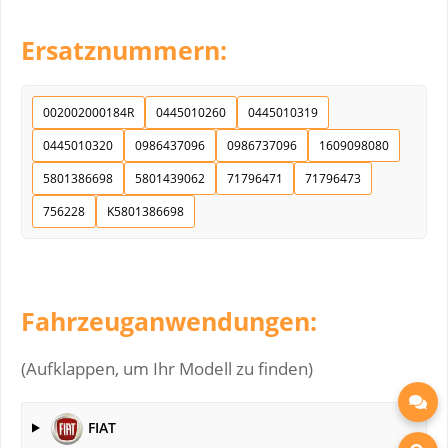
Ersatznummern:
002002000184R
0445010260
0445010319
0445010320
0986437096
0986737096
1609098080
5801386698
5801439062
71796471
71796473
756228
K5801386698
Fahrzeuganwendungen:
(Aufklappen, um Ihr Modell zu finden)
FIAT