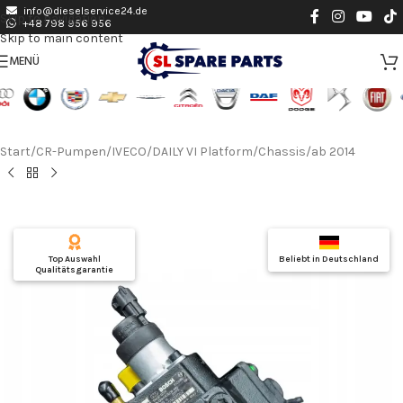
info@dieselservice24.de
Skip to navigation
+48 798 956 956
Skip to main content
MENÜ
Start
/
CR-Pumpen
/
IVECO
/
DAILY VI Platform/Chassis
/
ab 2014
Top Auswahl
Beliebt in Deutschland
Qualitätsgarantie