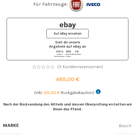
Für Fahrzeuge:
Auf eBay ansehen
Sieh dir unsere
Angebote auf eBay
an
100 %
559
76
positive
verkaufte
Beobachter
Bewertungen
Artikel
(
3
Kundenrezensionen)
465,00
€
(inkl.
120,00
€
Rückgabekaution)
Nach der Rücksendung des Altteils und dessen Überprüfung erstatten wir
Ihnen das Pfand.
MARKE
Bosch