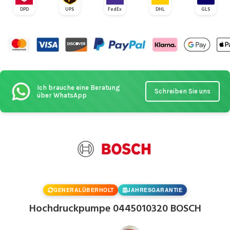
DPD
UPS
FedEx
DHL
GLS
Ich brauche eine Beratung
Schreiben Sie uns
über WhatsApp
GENERALÜBERHOLT
JAHRESGARANTIE
Hochdruckpumpe 0445010320 BOSCH