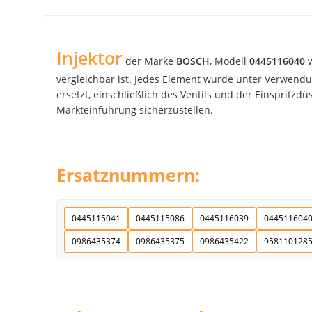
Injektor
der Marke
BOSCH
, Modell
0445116040
w
vergleichbar ist. Jedes Element wurde unter Verwendu
ersetzt, einschließlich des Ventils und der Einspritzdü
Markteinführung sicherzustellen.
Ersatznummern:
0445115041
0445115086
0445116039
044511604
0986435374
0986435375
0986435422
958110128