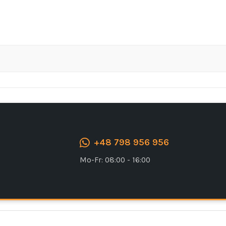
Ich stimme der DSGVO zu
+48 798 956 956
Mo-Fr: 08:00 - 16:00