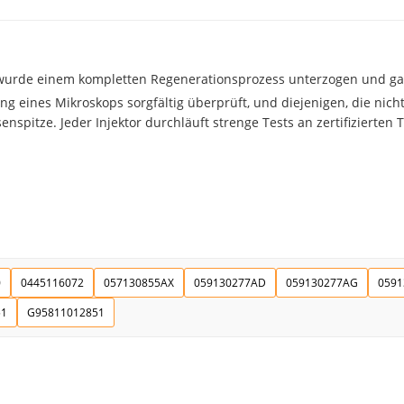
urde einem kompletten Regenerationsprozess unterzogen und garan
ng eines Mikroskops sorgfältig überprüft, und diejenigen, die ni
senspitze. Jeder Injektor durchläuft strenge Tests an zertifizierten 
0
0445116072
057130855AX
059130277AD
059130277AG
0591
51
G95811012851