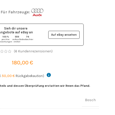
Für Fahrzeuge:
Sieh dir unsere
Angebote auf eBay
an
Auf eBay ansehen
100 %
559
76
positive
verkaufte
Beobachter
ewertungen
Artikel
(
6
Kundenrezensionen)
180,00
€
l.
50,00
€
Rückgabekaution)
teils und dessen Überprüfung erstatten wir Ihnen das Pfand.
Bosch