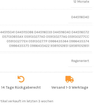
12 Monate
0445116040
445115041 0445115086 0445116039 0445116040 0445116072
057130855AX 059130277AD 059130277AG 059130277CC
059130277EH 059130277P 0986435364 0986435374
0986435375 0986435422 95811012851 G95811012851
Regeneriert
14 Tage Rückgaberecht
Versand 1-3 Werktage
rtikel verkauft im letzten 3 wochen