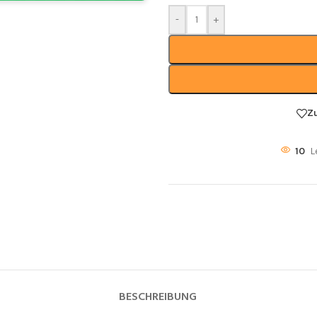
-
+
Z
10
L
BESCHREIBUNG