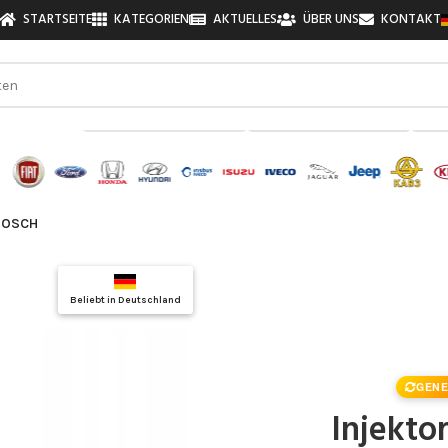
STARTSEITE
KATEGORIEN
AKTUELLES
ÜBER UNS
KONTAKT
zu finden!
 BOSCH
Top Auswahl
Beliebt in Deutschland
Qualitätsgarantie
GENE
Injekto