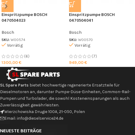
Einspritzpumpe BOSCH
Einspritzpumpe BOSCH
0470504023
0470504041
Bosch
Bosch
SKU:
W00574
SKU:
W00570
Vorrätig
Vorrätig
(6)
(7)
1300,00
€
949,00
€
SL Spare Parts
bietet hochwertige regenerierte Ersatzteile für
Dieselmotoren an, darunter Pumpe-Düse-Einheiten, Common-Rail-
Pumpen und Turbolader, die sowohl Kosteneinsparungen als auch
Zuverlässigkeit gewährleisten.
Wierzchowiska Drugie 100A, 21-050, Polen
Email: info@dieselservice24.de
NEUESTE BEITRÄGE