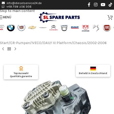
info@dieselservice24.de
Skip to navigation
+48 798 956 956
Skip to main content
MENÜ
Start
/
CR-Pumpen
/
IVECO
/
DAILY III Platform/Chassis
/
2002-2006
Top Auswahl
Beliebt in Deutschland
Qualitätsgarantie