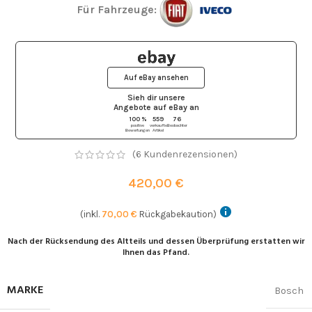
Für Fahrzeuge:
Auf eBay ansehen
Sieh dir unsere
Angebote auf eBay
an
100 %
559
76
positive
verkaufte
Beobachter
Bewertungen
Artikel
(
6
Kundenrezensionen)
420,00
€
(inkl.
70,00
€
Rückgabekaution)
Nach der Rücksendung des Altteils und dessen Überprüfung erstatten wir
Ihnen das Pfand.
MARKE
Bosch