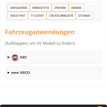
0445020008
0986437318
2995496
440008
500371947
71723597
CRCP3S3R902078
DTX4005
Fahrzeuganwendungen:
(Aufklappen, um Ihr Modell zu finden)
FIAT
IVECO