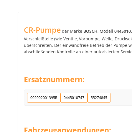
CR-Pumpe
der Marke
BOSCH
, Modell
0445010
Verschleißteile (wie Ventile, Vorpumpe, Welle, Drucks
überschreiten. Der einwandfreie Betrieb der Pumpe wir
abschließenden Kontrolle an einer autorisierten Service
Ersatznummern:
002002001395R
0445010747
55274845
Fahrzeuganwendungen: