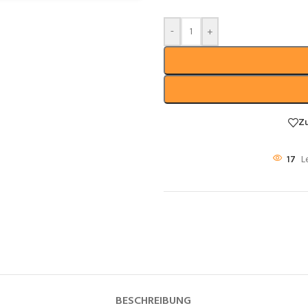
-
+
Z
17
L
BESCHREIBUNG