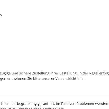
0A
ügige und sichere Zustellung Ihrer Bestellung. In der Regel erfol
en entnehmen Sie bitte unserer Versandrichtlinie.
 Kilometerbegrenzung garantiert. Im Falle von Problemen wenden S
iegel zum Erlöschen der Garantie führt.