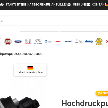
STARTSEITE
KATEGORIEN
AKTUELLES
ÜBER UNS
KONTAKT
zu finden!
ckpumpe 0445010747 BOSCH
Top Auswahl
Beliebt in Deutschland
Qualitätsgarantie
GENE
Hochdruckp