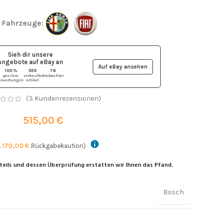
 Fahrzeuge:
Sieh dir unsere
Angebote auf eBay
an
Auf eBay ansehen
100 %
559
76
positive
verkaufte
Beobachter
ewertungen
Artikel
(
3
Kundenrezensionen)
515,00
€
.
170,00
€
Rückgabekaution)
teils und dessen Überprüfung erstatten wir Ihnen das Pfand.
Bosch