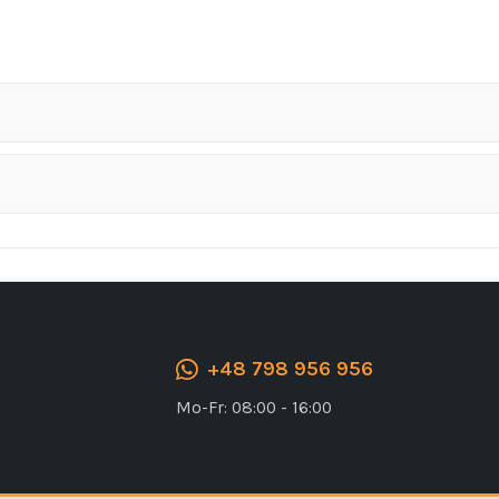
Ich stimme der DSGVO zu
+48 798 956 956
Mo-Fr: 08:00 - 16:00