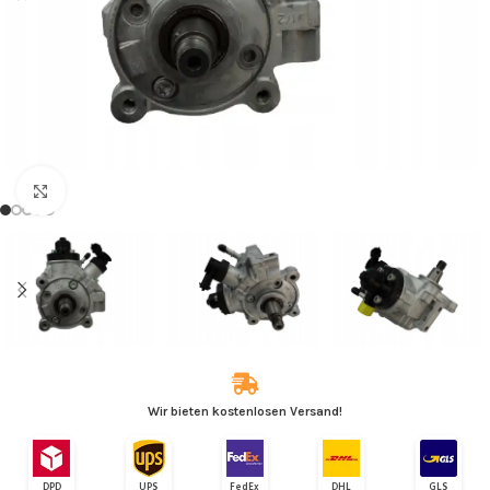
Zum Vergrößern klicken
Wir bieten kostenlosen Versand!
DPD
UPS
FedEx
DHL
GLS