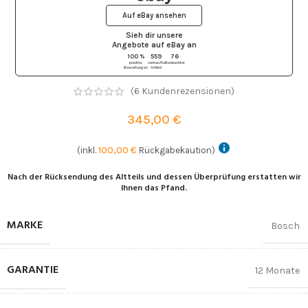
Auf eBay ansehen
Sieh dir unsere
Angebote auf eBay
an
100 %
559
76
positive
verkaufte
Beobachter
Bewertungen
Artikel
(
6
Kundenrezensionen)
345,00
€
(inkl.
100,00
€
Rückgabekaution)
Nach der Rücksendung des Altteils und dessen Überprüfung erstatten wir
Ihnen das Pfand.
MARKE
Bosch
GARANTIE
12 Monate