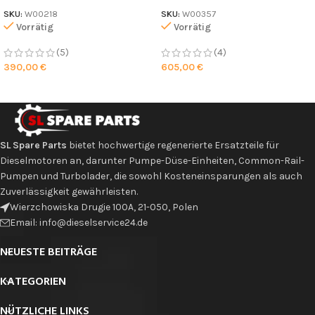
SKU:
W00218
SKU:
W00357
Vorrätig
Vorrätig
(5)
(4)
390,00
€
605,00
€
SL Spare Parts
bietet hochwertige regenerierte Ersatzteile für
Dieselmotoren an, darunter Pumpe-Düse-Einheiten, Common-Rail-
Pumpen und Turbolader, die sowohl Kosteneinsparungen als auch
Zuverlässigkeit gewährleisten.
Wierzchowiska Drugie 100A, 21-050, Polen
Email: info@dieselservice24.de
NEUESTE BEITRÄGE
KATEGORIEN
NÜTZLICHE LINKS