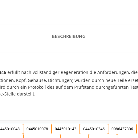
BESCHREIBUNG
346
erfüllt nach vollständiger Regeneration die Anforderungen, die 
ektionen, Kopf, Gehäuse, Dichtungen) wurden durch neue Teile erset
d durch ein Protokoll des auf dem Prüfstand durchgeführten Tests
-Stelle darstellt.
0445010048
0445010078
0445010143
0445010346
0986437306