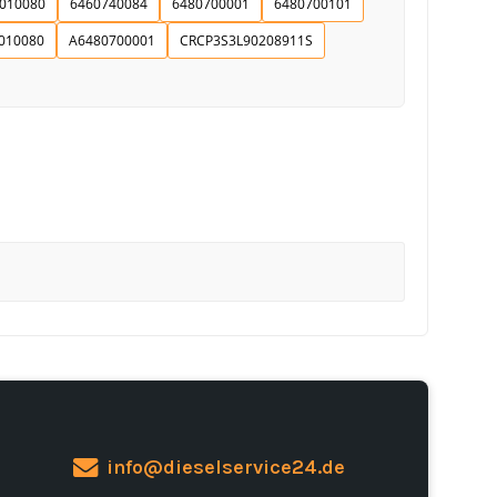
010080
6460740084
6480700001
6480700101
010080
A6480700001
CRCP3S3L90208911S
info@dieselservice24.de