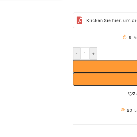
Klicken Sie hier, um d
6
A
-
+
Z
20
L