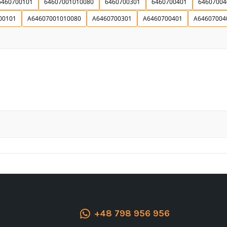
6460700101
64607001010080
6460700301
6460700401
64607004
00101
A64607001010080
A6460700301
A6460700401
A64607004
Ich stimme der DSGVO zu
+48 798 956 956