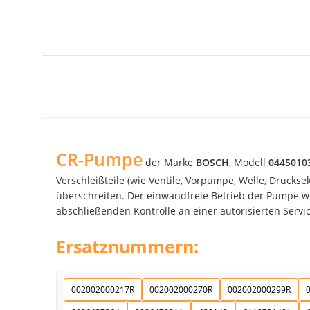
CR-Pumpe
der Marke
BOSCH
, Modell
0445010
Verschleißteile (wie Ventile, Vorpumpe, Welle, Drucks
überschreiten. Der einwandfreie Betrieb der Pumpe wir
abschließenden Kontrolle an einer autorisierten Service
Ersatznummern:
002002000217R
002002000270R
002002000299R