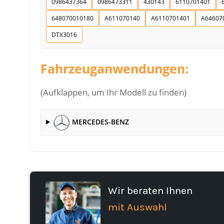
0986437364
0986473311
430143
6110701401
648070010180
A611070140
A6110701401
A64607
DTX3016
Fahrzeuganwendungen:
(Aufklappen, um Ihr Modell zu finden)
MERCEDES-BENZ
Wir beraten Ihnen
mit Auswahl