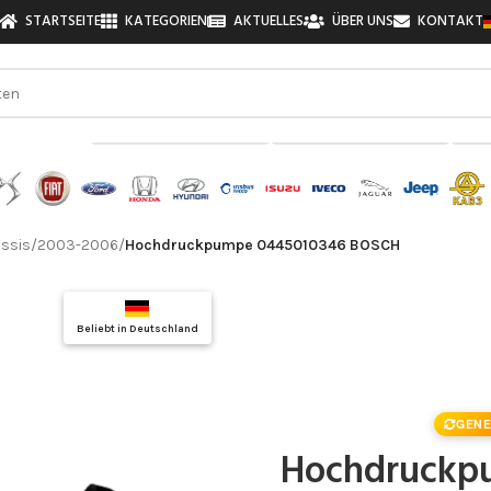
STARTSEITE
KATEGORIEN
AKTUELLES
ÜBER UNS
KONTAKT
zu finden!
ssis
/
2003-2006
/
Hochdruckpumpe 0445010346 BOSCH
Top Auswahl
Beliebt in Deutschland
Qualitätsgarantie
GENE
Hochdruckp