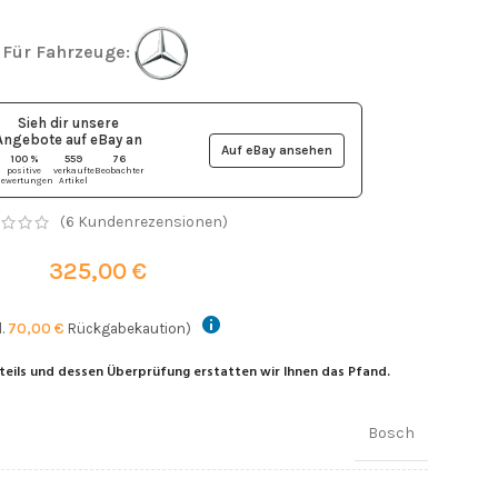
Für Fahrzeuge:
Sieh dir unsere
Angebote auf eBay
an
Auf eBay ansehen
100 %
559
76
positive
verkaufte
Beobachter
ewertungen
Artikel
(
6
Kundenrezensionen)
325,00
€
l.
70,00
€
Rückgabekaution)
teils und dessen Überprüfung erstatten wir Ihnen das Pfand.
Bosch