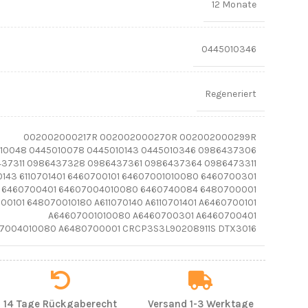
12 Monate
0445010346
Regeneriert
002002000217R 002002000270R 002002000299R
10048 0445010078 0445010143 0445010346 0986437306
37311 0986437328 0986437361 0986437364 0986473311
143 6110701401 6460700101 64607001010080 6460700301
6460700401 64607004010080 6460740084 6480700001
00101 648070010180 A611070140 A6110701401 A6460700101
A64607001010080 A6460700301 A6460700401
7004010080 A6480700001 CRCP3S3L90208911S DTX3016
14 Tage Rückgaberecht
Versand 1-3 Werktage