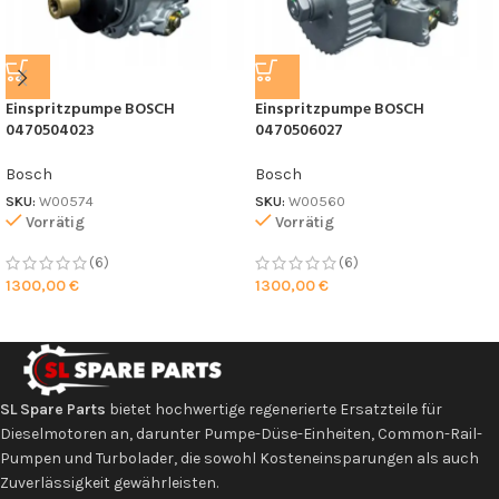
Einspritzpumpe BOSCH
Einspritzpumpe BOSCH
0470504023
0470506027
Bosch
Bosch
SKU:
W00574
SKU:
W00560
Vorrätig
Vorrätig
(6)
(6)
1300,00
€
1300,00
€
SL Spare Parts
bietet hochwertige regenerierte Ersatzteile für
Dieselmotoren an, darunter Pumpe-Düse-Einheiten, Common-Rail-
Pumpen und Turbolader, die sowohl Kosteneinsparungen als auch
Zuverlässigkeit gewährleisten.