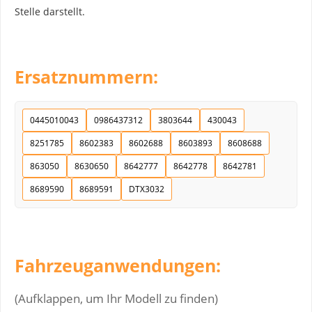
Stelle darstellt.
Ersatznummern:
0445010043
0986437312
3803644
430043
8251785
8602383
8602688
8603893
8608688
863050
8630650
8642777
8642778
8642781
8689590
8689591
DTX3032
Fahrzeuganwendungen:
(Aufklappen, um Ihr Modell zu finden)