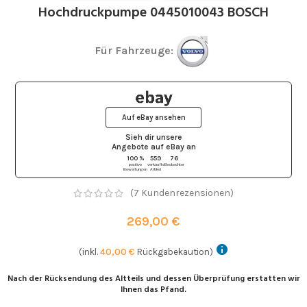
Hochdruckpumpe 0445010043 BOSCH
Für Fahrzeuge:
Auf eBay ansehen
Sieh dir unsere
Angebote auf eBay
an
100 %
559
76
positive
verkaufte
Beobachter
Bewertungen
Artikel
(
7
Kundenrezensionen)
269,00
€
(inkl.
40,00
€
Rückgabekaution)
Nach der Rücksendung des Altteils und dessen Überprüfung erstatten wir
Ihnen das Pfand.