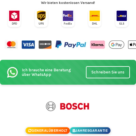
Wir bieten kostenlosen Versand!
DPD
UPS
FedEx
DHL
GLS
Ich brauche eine Beratung
Schreiben Sie uns
über WhatsApp
GENERALÜBERHOLT
JAHRESGARANTIE