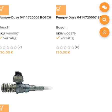
Pumpe-Düse 0414720005 BOSCH
Pumpe-Düse 0414720007 BOSCH
Bosch
Bosch
SKU:
W00587
SKU:
W00579
Vorrätig
Vorrätig
(7)
(6)
130,00
€
130,00
€
Ich stimme der DSGVO zu