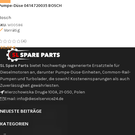
Pumpe-Düse 0414720035 BOSCH
Bosch
SKU:
W00586
Vorrätig
(4)
130,00
€
SL Spare Parts
bietet hochwertige regenerierte Ersatzteile für
Dieselmotoren an, darunter Pumpe-Düse-Einheiten, Common-Rail-
Pumpen und Turbolader, die sowohl Kosteneinsparungen als auch
Zuverlässigkeit gewährleisten.
Wierzchowiska Drugie 100A, 21-050, Polen
Email: info@dieselservice24.de
NEUESTE BEITRÄGE
KATEGORIEN