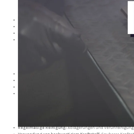
Vorteile eines modernen Injektors
Optimale Verbrennung:
Dank der feinen Zerstäubung wird de
Steigerung der Motorleistung:
Ein präzise arbeitender Inje
Kraftstoffeffizienz:
Durch die genaue Dosierung wird der Kra
Reduzierte Emissionen:
Eine effiziente Verbrennung senkt 
Typische Probleme mit Injektoren
Trotz ihrer hohen Präzision können Injektoren im Laufe der
Leistungsverlust:
Verschmutzte oder abgenutzte Injektoren
Erhöhter Kraftstoffverbrauch:
Eine ineffiziente Einspritzun
Unruhiger Motorlauf:
Probleme im Einspritzsystem können 
Startschwierigkeiten:
Vor allem bei niedrigen Temperaturen
Wartung und Pflege des Injektors
Um die Langlebigkeit und Effizienz eines Injektors zu sicher
Regelmäßige Reinigung:
Ablagerungen und Verunreinigungen 