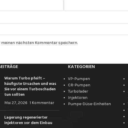
ür meinen nächsten Kommentar speichern.
BEITRÄGE
KATEGORIEN
Warum Turbo pfeift –
VP-Pumpen
häufigste Ursachen und was
CR-Pumpen
Sie vor einem Turboschaden
Turbolader
tun sollten
Injektoren
Mai 27, 2026
1 Kommentar
Pumpe-Düse-Einheiten
Lagerung regenerierter
Injektoren vor dem Einbau