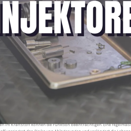
r Kraftstoff gleichmäßig verteilt, was zu einer verbesserten Verbren
ktor trägt zur Leistungsoptimierung des Motors bei, da mehr Energie
ftstoffverbrauch minimiert, was wirtschaftlich und umweltfreundlich
die Schadstoffemissionen und schont so die Umwelt.
 Zeit Verschleißerscheinungen oder Verunreinigungen aufweisen. Zu d
 können nicht mehr die optimale Kraftstoffmenge einspritzen.
g führt oft zu einem spürbar höheren Verbrauch.
Vibrationen und einen ungleichmäßigen Motorlauf verursachen.
 können defekte Injektoren das Starten des Motors erschweren.
n, ist regelmäßige Wartung unerlässlich:
im Kraftstoff können die Funktion beeinträchtigen. Eine regelmäßige