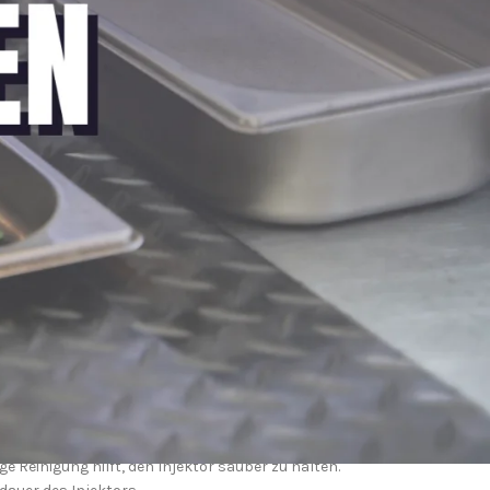
nung führt.
 aus dem Kraftstoff gewonnen wird.
 ist.
en häufigsten Problemen zählen:
 Reinigung hilft, den Injektor sauber zu halten.