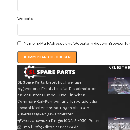
Website
Name, E-Mail-Adresse und Website in diesem Browser f
NEUESTE 
SL Spare Parts
bietet hochwertige
regenerierte Ersatzteile für Dieselmotoren
an, darunter Pumpe-Düse-Einheiten,
Common-Rail-Pumpen und Turbolader, die
sowohl Kosteneinsparungen als auch
Zuverlässigkeit gewährleisten.
Wierzchowiska Drugie 100A, 21-050, Polen
Email: info@dieselservice24.de