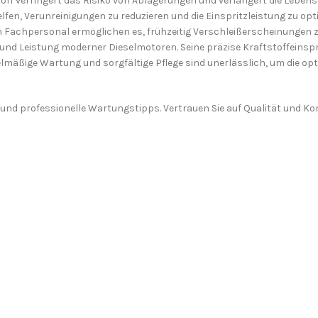
off verringert das Risiko von Ablagerungen und verlängert die Lebens
lfen, Verunreinigungen zu reduzieren und die Einspritzleistung zu opt
Fachpersonal ermöglichen es, frühzeitig Verschleißerscheinungen 
nz und Leistung moderner Dieselmotoren. Seine präzise Kraftstoffeinspr
lmäßige Wartung und sorgfältige Pflege sind unerlässlich, um die opt
 und professionelle Wartungstipps. Vertrauen Sie auf Qualität und 
Ich stimme der DSGVO zu