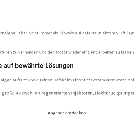
Ich stimme der DSGVO zu
rnsignal, aber nicht immer ein Hinweis auf defekte Injektoren. Oft li
aturen zu vermeiden und den Motor wieder effizient arbeiten zu lassen
e auf bewährte Lösungen
unigen
auftritt und du einen Defekt im Einspritzsystem vermutest, so
e große Auswahl an
regenerierten Injektoren, Hochdruckpumpe
Angebot entdecken