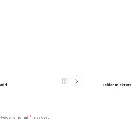
huld
Fehler Injekto
*
 Felder sind mit
markiert