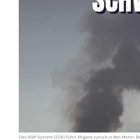
Neben dem Kraftstoffsystem spielen auch Luftzufuhr und Tu
Häufige Ursachen für schwarzen Rauch
1. Verschlissene oder defekte Injektore
Wenn Injektoren zu viel Kraftstoff einspritzen oder das Spr
2. Probleme mit dem Turbolader
Ein Turbolader sorgt für ausreichend Luft im Motor. Liefert 
3. Verstopfter Luftfilter
Ein einfacher, aber oft übersehener Grund. Wenn zu wenig L
4. Defektes oder verschmutztes EGR-V
Das AGR-System (EGR) führt Abgase zurück in den Motor. B