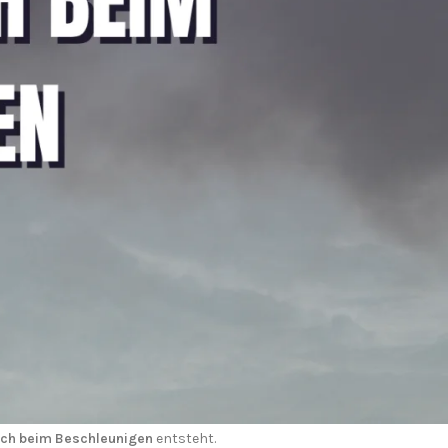
nigen
, besonders unter Last.
im Beschleunigen
ist die Folge.
ren.
ch beim Beschleunigen
entsteht.