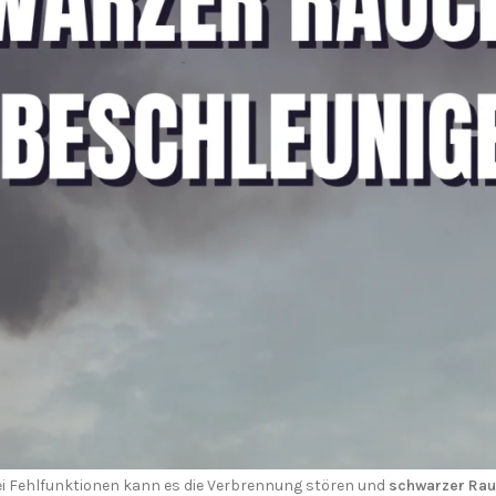
rbolader eine entscheidende Rolle für die Verbrennung.
n
ühbild schlecht ist, entsteht häufig
schwarzer Rauch beim Beschleu
er zu wenig Druck, wird das Gemisch zu fett – und
schwarzer Rauch be
uft in den Motor gelangt, kann das ebenfalls zu schwarzem Rauch füh
entil
ei Fehlfunktionen kann es die Verbrennung stören und
schwarzer Rau