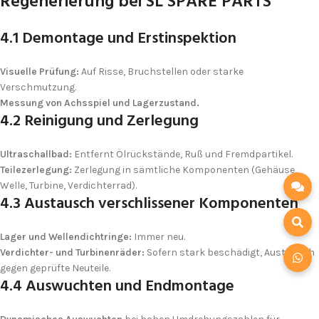
Regenerierung bei SL SPARE PARTS
4.1 Demontage und Erst­inspektion
Visuelle Prüfung:
Auf Risse, Bruchstellen oder starke
Verschmutzung.
Messung von Achsspiel und Lagerzustand.
4.2 Reinigung und Zerlegung
Ultraschall­bad:
Entfernt Öl­rückstände, Ruß und Fremd­partikel.
Teile­zerlegung:
Zerlegung in sämtliche Komponenten (Gehäuse,
Welle, Turbine, Verdichterrad).
4.3 Austausch verschlissener Komponenten
Lager und Wellendichtringe:
Immer neu.
Verdichter- und Turbinen­räder:
Sofern stark beschädigt, Austausch
gegen geprüfte Neuteile.
4.4 Auswuchten und Endmontage