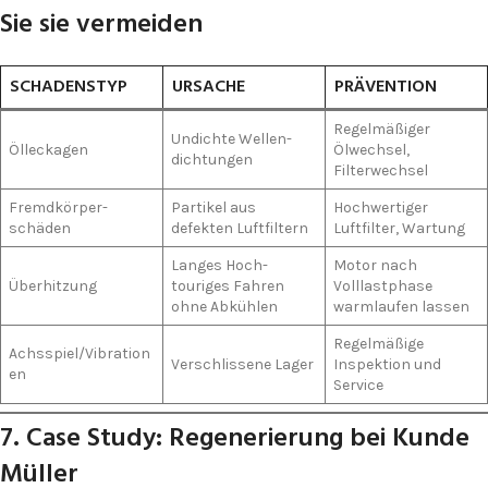
Sie sie vermeiden
SCHADENSTYP
URSACHE
PRÄVENTION
Regelmäßiger
Undichte Wellen­
Öl­leckagen
Ölwechsel,
dichtungen
Filterwechsel
Fremd­körper­
Partikel aus
Hochwertiger
schäden
defekten Luftfiltern
Luftfilter, Wartung
Langes Hoch­
Motor nach
Überhitzung
touriges Fahren
Volllastphase
ohne Abkühlen
warmlaufen lassen
Regel­mäßige
Achsspiel/Vibration
Verschlissene Lager
Inspektion und
en
Service
7. Case Study: Regenerierung bei Kunde
Müller