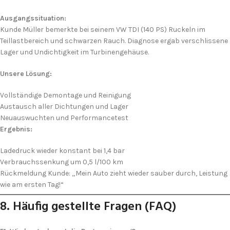
Ich stimme der DSGVO zu
Ausgangssituation:
Kunde Müller bemerkte bei seinem VW TDI (140 PS) Ruckeln im
Teillast­bereich und schwarzen Rauch. Diagnose ergab verschlissene
Lager und Undichtigkeit im Turbinengehäuse.
Unsere Lösung:
Vollständige Demontage und Reinigung
Austausch aller Dichtungen und Lager
Neu­auswuchten und Performance­test
Ergebnis:
Ladedruck wieder konstant bei 1,4 bar
Verbrauchssenkung um 0,5 l/100 km
Rückmeldung Kunde: „Mein Auto zieht wieder sauber durch, Leistung
wie am ersten Tag!“
8. Häufig gestellte Fragen (FAQ)