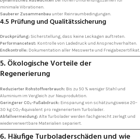
Dynamisches Auswuchten
bei hohen Umdrehungszahlen für
minimale Vibrationen.
Sauberer Zusammenbau
unter Reinraum­bedingungen.
4.5 Prüfung und Qualitäts­sicherung
Druck­prüfung:
Sicherstellung, dass keine Leckagen auftreten.
Performance­test:
Kontrolle von Ladedruck und Ansprech­verhalten.
Endkontrolle:
Dokumentation aller Messwerte und Freigabe­zertifikat.
5. Ökologische Vorteile der
Regenerierung
Reduzierter Rohstoff­verbrauch:
Bis zu 50 % weniger Stahl und
Aluminium im Vergleich zur Neuproduktion.
Geringerer CO₂-Fußabdruck:
Einsparung von schätzungsweise 20–
30 kg CO₂-Äquivalent pro regeneriertem Turbolader.
Abfall­vermeidung:
Alte Turbolader werden fachgerecht zerlegt und
wiederverwertbare Materialien separiert.
6. Häufige Turbolader­schäden und wie