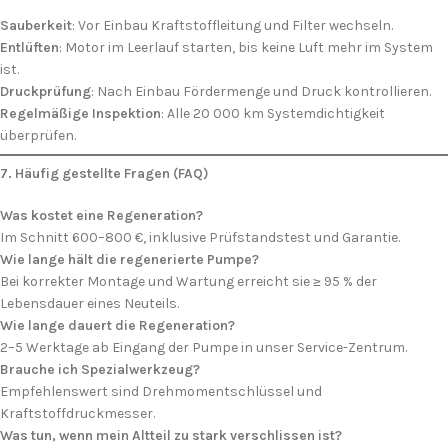
Sauberkeit
: Vor Einbau Kraftstoffleitung und Filter wechseln.
Entlüften
: Motor im Leerlauf starten, bis keine Luft mehr im System
ist.
Druckprüfung
: Nach Einbau Fördermenge und Druck kontrollieren.
Regelmäßige Inspektion
: Alle 20 000 km Systemdichtigkeit
überprüfen.
7. Häufig gestellte Fragen (FAQ)
Was kostet eine Regeneration?
Im Schnitt 600–800 €, inklusive Prüfstandstest und Garantie.
Wie lange hält die regenerierte Pumpe?
Ich stimme der DSGVO zu
Bei korrekter Montage und Wartung erreicht sie ≥ 95 % der
Lebensdauer eines Neuteils.
Wie lange dauert die Regeneration?
2–5 Werktage ab Eingang der Pumpe in unser Service-Zentrum.
Brauche ich Spezialwerkzeug?
Empfehlenswert sind Drehmomentschlüssel und
Kraftstoffdruckmesser.
Was tun, wenn mein Altteil zu stark verschlissen ist?