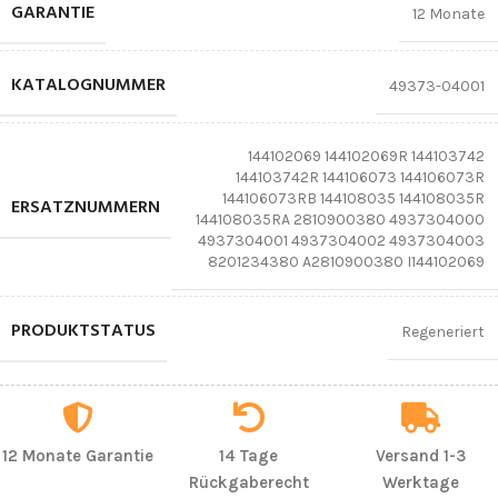
GARANTIE
12 Monate
KATALOGNUMMER
49373-04001
144102069 144102069R 144103742
144103742R 144106073 144106073R
144106073RB 144108035 144108035R
ERSATZNUMMERN
144108035RA 2810900380 4937304000
4937304001 4937304002 4937304003
8201234380 A2810900380 I144102069
PRODUKTSTATUS
Regeneriert
12 Monate Garantie
14 Tage
Versand 1-3
Rückgaberecht
Werktage