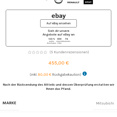
Auf eBay ansehen
Sieh dir unsere
Angebote auf eBay
an
100 %
559
76
positive
verkaufte
Beobachter
Bewertungen
Artikel
(
5
Kundenrezensionen)
455,00
€
(inkl.
80,00
€
Rückgabekaution)
Nach der Rücksendung des Altteils und dessen Überprüfung erstatten wir
Ihnen das Pfand.
MARKE
Mitsubishi