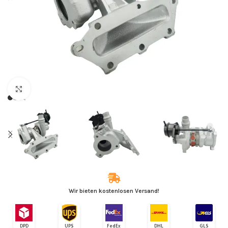
Zum Vergrößern klicken
Wir bieten kostenlosen Versand!
DPD
UPS
FedEx
DHL
GLS