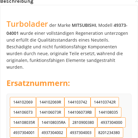
Beschreibung
Turbolader
der Marke
MITSUBISHI
, Modell
49373-
04001
wurde einer vollständigen Regeneration unterzogen
und erfüllt die Qualitätsstandards eines Neuteils.
Beschädigte und nicht funktionsfähige Komponenten
wurden durch neue, originale Teile ersetzt, während die
originalen, funktionsfähigen Elemente sandgestrahlt
wurden.
Ersatznummern:
144102069
144102069R
144103742
144103742R
144106073
144106073R
144106073RB
144108035
144108035R
144108035RA
2810900380
4937304000
4937304001
4937304002
4937304003
8201234380