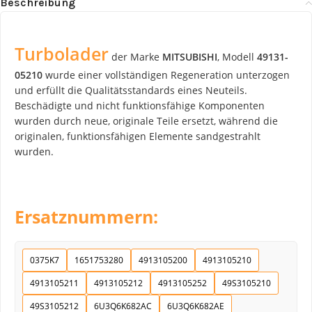
Beschreibung
Turbolader
der Marke
MITSUBISHI
, Modell
49131-
05210
wurde einer vollständigen Regeneration unterzogen
und erfüllt die Qualitätsstandards eines Neuteils.
Beschädigte und nicht funktionsfähige Komponenten
wurden durch neue, originale Teile ersetzt, während die
originalen, funktionsfähigen Elemente sandgestrahlt
wurden.
Ersatznummern:
0375K7
1651753280
4913105200
4913105210
4913105211
4913105212
4913105252
49S3105210
49S3105212
6U3Q6K682AC
6U3Q6K682AE