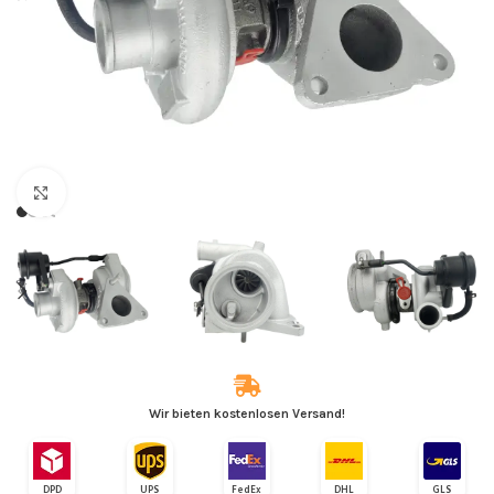
Zum Vergrößern klicken
Wir bieten kostenlosen Versand!
DPD
UPS
FedEx
DHL
GLS