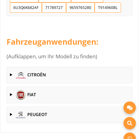
6U3Q6K682AF
71789727
9659765280
T914960BL
Fahrzeuganwendungen:
(Aufklappen, um Ihr Modell zu finden)
CITROËN
FIAT
PEUGEOT