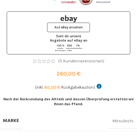
Auf eBay ansehen
Sieh dir unsere
Angebote auf eBay
an
100 %
559
76
positive
verkaufte
Beobachter
Bewertungen
Artikel
(
5
Kundenrezensionen)
260,00
€
(inkl.
80,00
€
Rückgabekaution)
Nach der Rücksendung des Altteils und dessen Überprüfung erstatten wir
Ihnen das Pfand.
MARKE
Mitsubishi