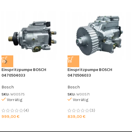
Einspritzpumpe BOSCH
Einspritzpumpe BOSCH
0470504033
0470506033
Bosch
Bosch
SKU:
W00575
SKU:
W00571
Vorrätig
Vorrätig
(4)
(3)
999,00
€
839,00
€