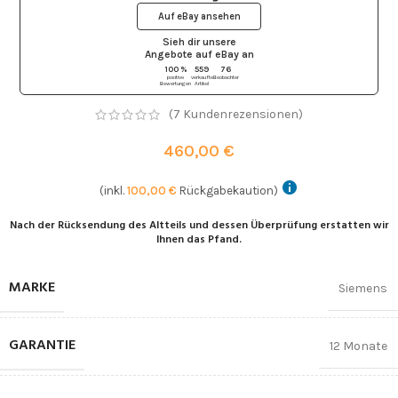
Auf eBay ansehen
Sieh dir unsere
Angebote auf eBay
an
100 %
559
76
positive
verkaufte
Beobachter
Bewertungen
Artikel
(
7
Kundenrezensionen)
460,00
€
(inkl.
100,00
€
Rückgabekaution)
Nach der Rücksendung des Altteils und dessen Überprüfung erstatten wir
Ihnen das Pfand.
MARKE
Siemens
GARANTIE
12 Monate