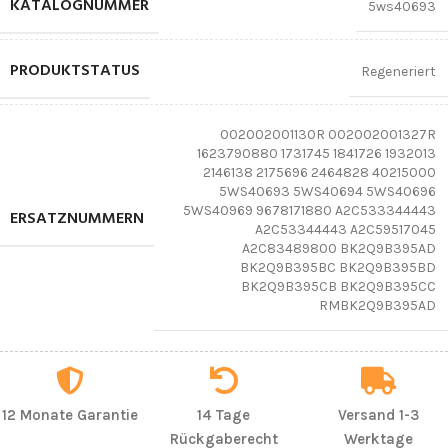
KATALOGNUMMER
5ws40693
PRODUKTSTATUS
Regeneriert
002002001130R 002002001327R
1623790880 1731745 1841726 1932013
2146138 2175696 2464828 40215000
5WS40693 5WS40694 5WS40696
5WS40969 9678171880 A2C533344443
ERSATZNUMMERN
A2C53344443 A2C59517045
A2C83489800 BK2Q9B395AD
BK2Q9B395BC BK2Q9B395BD
BK2Q9B395CB BK2Q9B395CC
RMBK2Q9B395AD
12 Monate Garantie
14 Tage
Versand 1-3
Rückgaberecht
Werktage