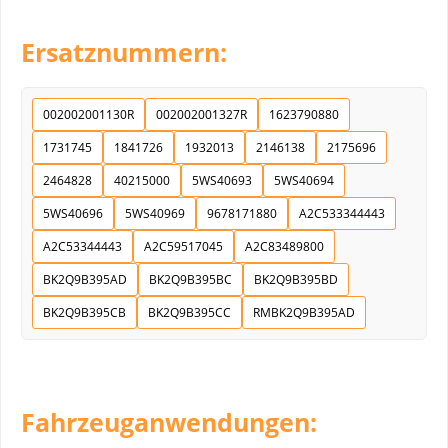
Ersatznummern:
002002001130R
002002001327R
1623790880
1731745
1841726
1932013
2146138
2175696
2464828
40215000
5WS40693
5WS40694
5WS40696
5WS40969
9678171880
A2C533344443
A2C53344443
A2C59517045
A2C83489800
BK2Q9B395AD
BK2Q9B395BC
BK2Q9B395BD
BK2Q9B395CB
BK2Q9B395CC
RMBK2Q9B395AD
Fahrzeuganwendungen: