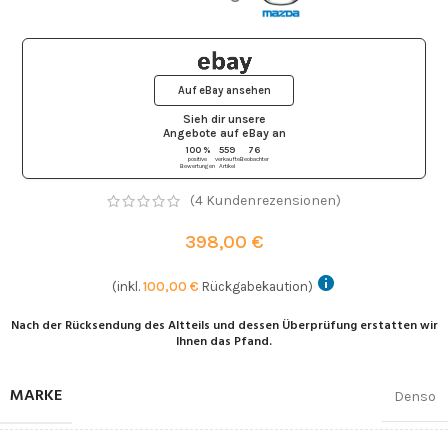
Auf eBay ansehen
Sieh dir unsere
Angebote auf eBay
an
100 %
559
76
positive
verkaufte
Beobachter
Bewertungen
Artikel
(
4
Kundenrezensionen)
398,00
€
(inkl.
100,00
€
Rückgabekaution)
Nach der Rücksendung des Altteils und dessen Überprüfung erstatten wir
Ihnen das Pfand.
MARKE
Denso