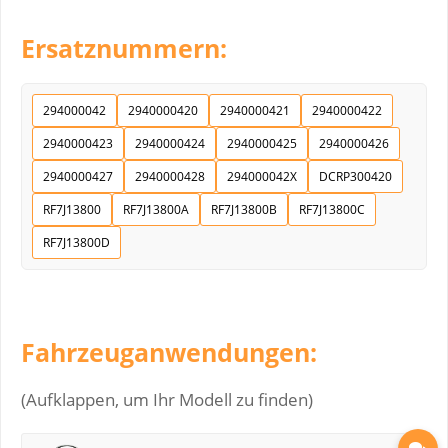
Ersatznummern:
294000042
2940000420
2940000421
2940000422
2940000423
2940000424
2940000425
2940000426
2940000427
2940000428
294000042X
DCRP300420
RF7J13800
RF7J13800A
RF7J13800B
RF7J13800C
RF7J13800D
Fahrzeuganwendungen:
(Aufklappen, um Ihr Modell zu finden)