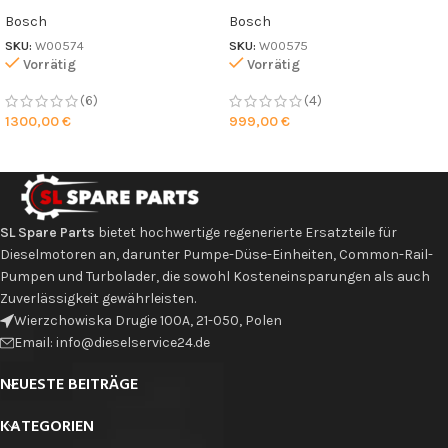
Bosch
Bosch
SKU:
W00574
SKU:
W00575
Vorrätig
Vorrätig
(6)
(4)
1300,00
€
999,00
€
SL Spare Parts
bietet hochwertige regenerierte Ersatzteile für
Dieselmotoren an, darunter Pumpe-Düse-Einheiten, Common-Rail-
Pumpen und Turbolader, die sowohl Kosteneinsparungen als auch
Zuverlässigkeit gewährleisten.
Wierzchowiska Drugie 100A, 21-050, Polen
Email: info@dieselservice24.de
NEUESTE BEITRÄGE
KATEGORIEN