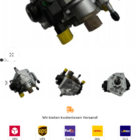
Zum Vergrößern klicken
Wir bieten kostenlosen Versand!
DPD
UPS
FedEx
DHL
GLS