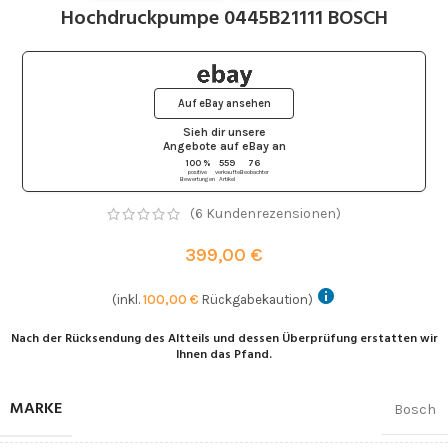
Hochdruckpumpe 0445B21111 BOSCH
Auf eBay ansehen
Sieh dir unsere
Angebote auf eBay
an
100 %
559
76
positive
verkaufte
Beobachter
Bewertungen
Artikel
(
6
Kundenrezensionen)
399,00
€
(inkl.
100,00
€
Rückgabekaution)
Nach der Rücksendung des Altteils und dessen Überprüfung erstatten wir
Ihnen das Pfand.
MARKE
Bosch