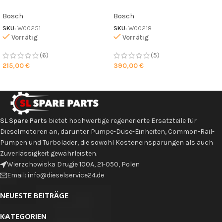
Bosch
Bosch
SKU:
W00251
SKU:
W00218
Vorrätig
Vorrätig
(6)
(5)
215,00
€
390,00
€
SL Spare Parts
bietet hochwertige regenerierte Ersatzteile für
Dieselmotoren an, darunter Pumpe-Düse-Einheiten, Common-Rail-
Pumpen und Turbolader, die sowohl Kosteneinsparungen als auch
Zuverlässigkeit gewährleisten.
Wierzchowiska Drugie 100A, 21-050, Polen
Email: info@dieselservice24.de
NEUESTE BEITRÄGE
KATEGORIEN