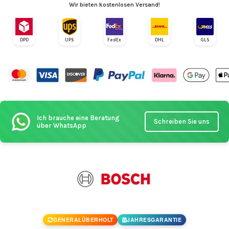
Wir bieten kostenlosen Versand!
DPD
UPS
FedEx
DHL
GLS
Ich brauche eine Beratung
Schreiben Sie uns
über WhatsApp
GENERALÜBERHOLT
JAHRESGARANTIE