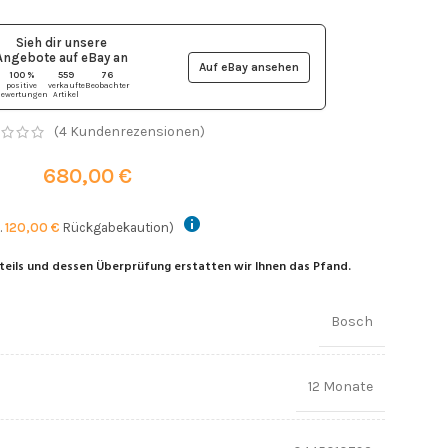
Sieh dir unsere
Angebote auf eBay
an
Auf eBay ansehen
100 %
559
76
positive
verkaufte
Beobachter
ewertungen
Artikel
(
4
Kundenrezensionen)
680,00
€
.
120,00
€
Rückgabekaution)
teils und dessen Überprüfung erstatten wir Ihnen das Pfand.
Bosch
12 Monate