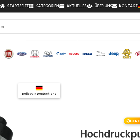
STARTSEITE
KATEGORIEN
AKTUELLES
ÜBER UNS
KONTAKT
zu finden!
Top Auswahl
Beliebt in Deutschland
Qualitätsgarantie
GENE
Hochdruckp