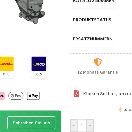
KATALOGNUMMER
PRODUKTSTATUS
ERSATZNUMMERN
12 Monate Garantie
DHL
GLS
Klicken Sie hier, um d
4
A
Schreiben Sie uns
-
+