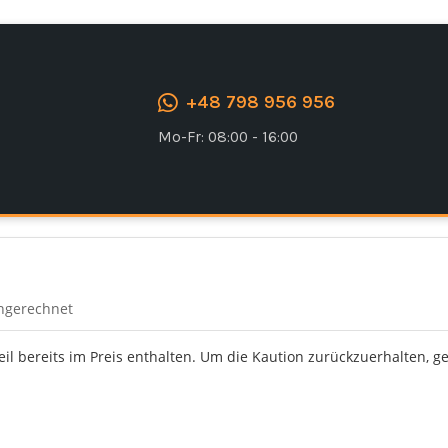
Ich stimme der DSGVO zu
+48 798 956 956
Mo-Fr: 08:00 - 16:00
ingerechnet
Teil bereits im Preis enthalten. Um die Kaution zurückzuerhalten, g