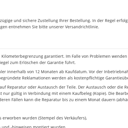
ügige und sichere Zustellung Ihrer Bestellung. In der Regel erfol
en entnehmen Sie bitte unserer Versandrichtlinie.
 Kilometerbegrenzung garantiert. Im Falle von Problemen wenden S
iegel zum Erlöschen der Garantie führt.
hler innerhalb von 12 Monaten ab Kaufdatum. Vor der Inbetriebn
egründete Reklamationen werden als kostenpflichtige Garantieü
 auf Reparatur oder Austausch der Teile. Der Austausch oder die Re
t nur gültig in Verbindung mit einem Kaufbeleg (Kopie). Die Bearb
deren Fällen kann die Reparatur bis zu einem Monat dauern (abhäng
es erworben wurden (Stempel des Verkäufers),
n und -hinweisen montiert wurden,