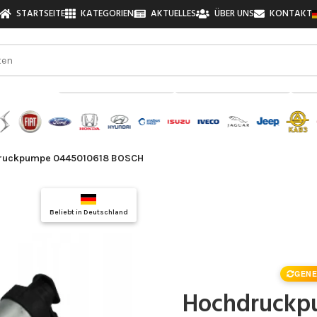
STARTSEITE
KATEGORIEN
AKTUELLES
ÜBER UNS
KONTAKT
zu finden!
ruckpumpe 0445010618 BOSCH
Top Auswahl
Beliebt in Deutschland
Qualitätsgarantie
GENE
Hochdruckp