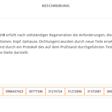
BESCHREIBUNG
618
erfüllt nach vollständiger Regeneration die Anforderungen, die 
ektionen, Kopf, Gehäuse, Dichtungen) wurden durch neue Teile erset
d durch ein Protokoll des auf dem Prüfstand durchgeführten Tests
-Stelle darstellt.
1
0986437423
30777346
31216724
31272896
31372081
360