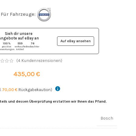
Für Fahrzeuge:
Sieh dir unsere
Angebote auf eBay
an
Auf eBay ansehen
100 %
559
76
positive
verkaufte
Beobachter
ewertungen
Artikel
(
4
Kundenrezensionen)
435,00
€
l.
70,00
€
Rückgabekaution)
teils und dessen Überprüfung erstatten wir Ihnen das Pfand.
Bosch