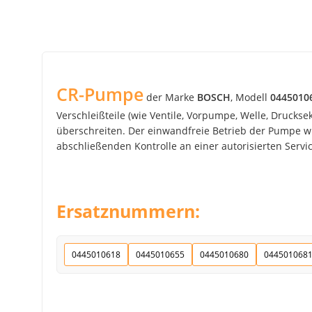
CR-Pumpe
der Marke
BOSCH
, Modell
0445010
Verschleißteile (wie Ventile, Vorpumpe, Welle, Drucks
überschreiten. Der einwandfreie Betrieb der Pumpe wir
abschließenden Kontrolle an einer autorisierten Service
Ersatznummern:
0445010618
0445010655
0445010680
044501068