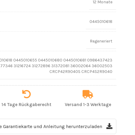
12 Monate
0445010618
Regeneriert
010618 0445010655 0445010680 0445010681 0986437423
77346 31216724 31272896 31372081 36002064 36002503
CRCP42R9040S CRCP4S2R9040
14 Tage Rückgaberecht
Versand 1-3 Werktage
ie Garantiekarte und Anleitung herunterzuladen