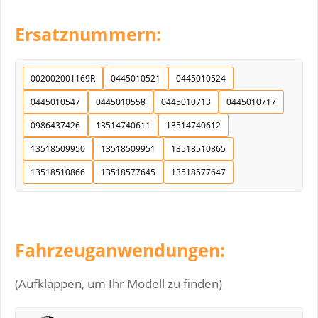
Ersatznummern:
002002001169R
0445010521
0445010524
0445010547
0445010558
0445010713
0445010717
0986437426
13514740611
13514740612
13518509950
13518509951
13518510865
13518510866
13518577645
13518577647
Fahrzeuganwendungen:
(Aufklappen, um Ihr Modell zu finden)