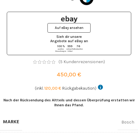
Auf eBay ansehen
Sieh dir unsere
Angebote auf eBay
an
100 %
559
76
positive
verkaufte
Beobachter
Bewertungen
Artikel
(
5
Kundenrezensionen)
450,00
€
(inkl.
120,00
€
Rückgabekaution)
Nach der Rücksendung des Altteils und dessen Überprüfung erstatten wir
Ihnen das Pfand.
MARKE
Bosch