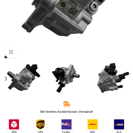
Zum Vergrößern klicken
Wir bieten kostenlosen Versand!
DPD
UPS
FedEx
DHL
GLS