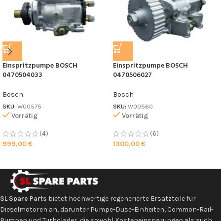
Einspritzpumpe BOSCH
Einspritzpumpe BOSCH
0470504033
0470506027
Bosch
Bosch
SKU:
W00575
SKU:
W00560
Vorrätig
Vorrätig
(4)
(6)
999,00
€
1300,00
€
SL Spare Parts
bietet hochwertige regenerierte Ersatzteile für
Dieselmotoren an, darunter Pumpe-Düse-Einheiten, Common-Rail-
Pumpen und Turbolader, die sowohl Kosteneinsparungen als auch