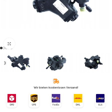
Zum Vergrößern klicken
Wir bieten kostenlosen Versand!
DPD
UPS
FedEx
DHL
GLS