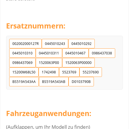
Ersatznummern:
002002000127R
0445010243
0445010292
0445010310
0445010311
0445010467
0986437038
0986437069
1520063P00
1520063P00000
15200M68L50
1742498
5523769
55237690
BS519A543AA
BS519A543AB
D0103790B
Fahrzeuganwendungen:
(Aufklappen, um Ihr Modell zu finden)