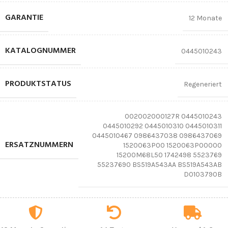
GARANTIE
12 Monate
KATALOGNUMMER
0445010243
PRODUKTSTATUS
Regeneriert
002002000127R 0445010243
0445010292 0445010310 0445010311
0445010467 0986437038 0986437069
ERSATZNUMMERN
1520063P00 1520063P00000
15200M68L50 1742498 5523769
55237690 BS519A543AA BS519A543AB
D0103790B