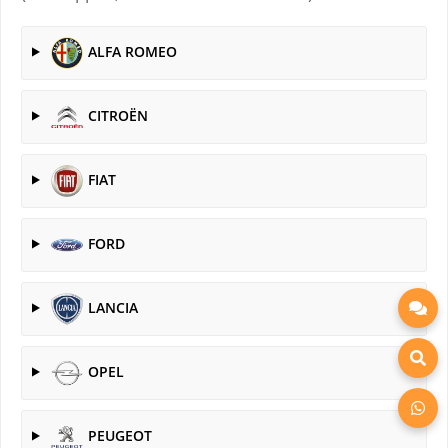
ALFA ROMEO
CITROËN
FIAT
FORD
LANCIA
OPEL
PEUGEOT