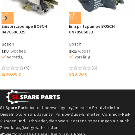
Einspritzpumpe BOSCH
Einspritzpumpe BOSCH
0470506029
0470506033
Bosch
Bosch
SKU:
W00562
SKU:
W00571
Vorrätig
Vorrätig
(5)
(3)
1200,00
€
839,00
€
SL Spare Parts
bietet hochwertige regenerierte Ersatzteile für
Dieselmotoren an, darunter Pumpe-Düse-Einheiten, Common-Rail-
Pumpen und Turbolader, die sowohl Kosteneinsparungen als auch
Zuverlässigkeit gewährleisten.
Wierzchowiska Drugie 100A, 21-050, Polen