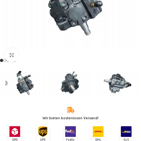
Zum Vergrößern klicken
Wir bieten kostenlosen Versand!
DPD
UPS
FedEx
DHL
GLS