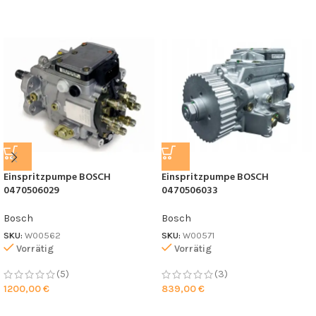
Einspritzpumpe BOSCH
Einspritzpumpe BOSCH
0470506029
0470506033
Bosch
Bosch
SKU:
W00562
SKU:
W00571
Vorrätig
Vorrätig
(5)
(3)
1200,00
€
839,00
€