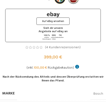
Auf eBay ansehen
Sieh dir unsere
Angebote auf eBay
an
100 %
559
76
positive
verkaufte
Beobachter
Bewertungen
Artikel
(
4
Kundenrezensionen)
399,00
€
(inkl.
100,00
€
Rückgabekaution)
Nach der Rücksendung des Altteils und dessen Überprüfung erstatten wir
Ihnen das Pfand.
MARKE
Bosch