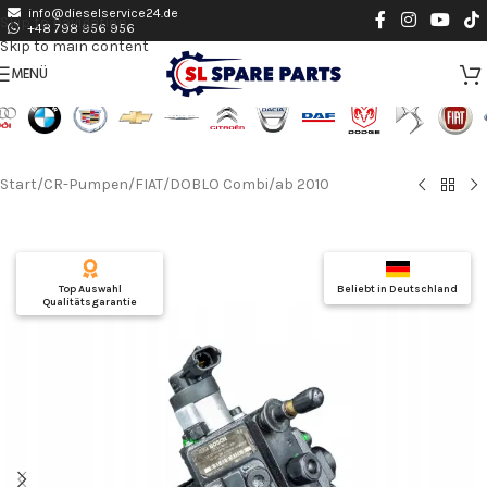
info@dieselservice24.de
Skip to navigation
+48 798 956 956
Skip to main content
MENÜ
Start
/
CR-Pumpen
/
FIAT
/
DOBLO Combi
/
ab 2010
Top Auswahl
Beliebt in Deutschland
Qualitätsgarantie