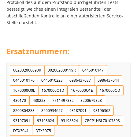
Protokoll des auf dem Prüfstand durchgeführten Tests
bestätigt, welches einen integralen Bestandteil der
abschließenden Kontrolle an einer autorisierten Service-
Stelle darstellt.
Ersatznummern:
002002000093R
002002000119R
0445010147
0445010170
0445010223
0986437037
0986437044
1670000Q0L
1670000Q1D
1670000Q1E
1670000QD
430170
430223
7711497382
8200679828
8200804288
8200934657
93187091
93196362
93197091
93198624
93198824
CRCP1H3L7010789S
DTX3041
DTX3075