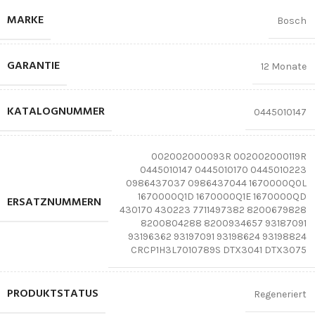
MARKE
Bosch
GARANTIE
12 Monate
KATALOGNUMMER
0445010147
002002000093R 002002000119R
0445010147 0445010170 0445010223
0986437037 0986437044 1670000Q0L
1670000Q1D 1670000Q1E 1670000QD
ERSATZNUMMERN
430170 430223 7711497382 8200679828
8200804288 8200934657 93187091
93196362 93197091 93198624 93198824
CRCP1H3L7010789S DTX3041 DTX3075
PRODUKTSTATUS
Regeneriert