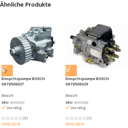
Ähnliche Produkte
Einspritzpumpe BOSCH
Einspritzpumpe BOSCH
0470506027
0470506029
Bosch
Bosch
SKU:
W00560
SKU:
W00562
Vorrätig
Vorrätig
(6)
(5)
1300,00
€
1200,00
€