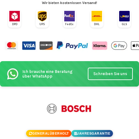
Wir bieten kostenlosen Versand!
DPD
UPS
FedEx
DHL
GLS
Ich brauche eine Beratung
Schreiben Sie uns
über WhatsApp
GENERALÜBERHOLT
JAHRESGARANTIE