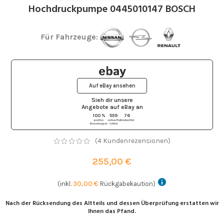
Hochdruckpumpe 0445010147 BOSCH
Für Fahrzeuge:
Auf eBay ansehen
Sieh dir unsere
Angebote auf eBay
an
100 %
559
76
positive
verkaufte
Beobachter
Bewertungen
Artikel
(
4
Kundenrezensionen)
255,00
€
(inkl.
30,00
€
Rückgabekaution)
Nach der Rücksendung des Altteils und dessen Überprüfung erstatten wir
Ihnen das Pfand.