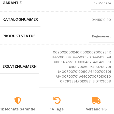
GARANTIE
12 Monate
KATALOGNUMMER
0445010120
PRODUKTSTATUS
Regeneriert
002002000240R 002002000294R
0445010096 0445010120 0445010341
0986437330 0986437368 430120
ERSATZNUMMERN
6400700601 6400700701
64007007010080 A6400700601
A6400700701 A64007007010080
CRCP3S3L70208911S DTX3058
12 Monate Garantie
14 Tage
Versand 1-3