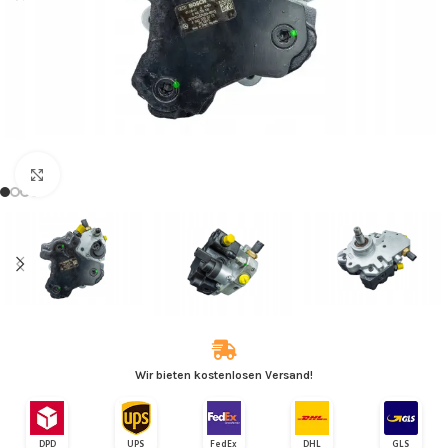
Zum Vergrößern klicken
Wir bieten kostenlosen Versand!
DPD
UPS
FedEx
DHL
GLS