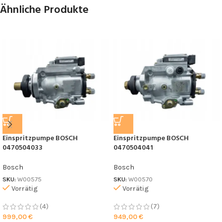
Ähnliche Produkte
Einspritzpumpe BOSCH
Einspritzpumpe BOSCH
0470504033
0470504041
Bosch
Bosch
SKU:
W00575
SKU:
W00570
Vorrätig
Vorrätig
(4)
(7)
999,00
€
949,00
€