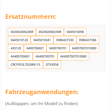
Ersatznummern:
002002000240R
002002000294R
0445010096
0445010120
0445010341
0986437330
0986437368
430120
6400700601
6400700701
64007007010080
A6400700601
A6400700701
A64007007010080
CRCP3S3L70208911S
DTX3058
Fahrzeuganwendungen:
(Aufklappen, um Ihr Modell zu finden)