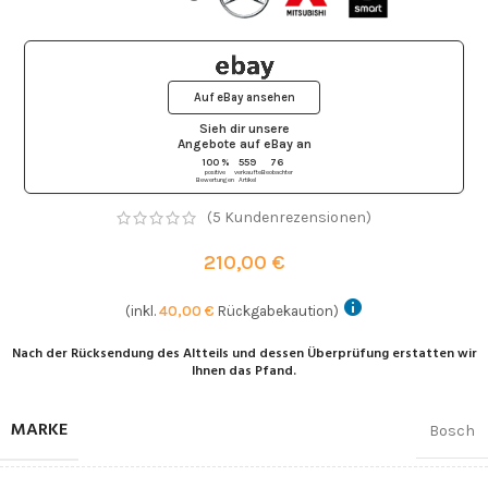
Auf eBay ansehen
Sieh dir unsere
Angebote auf eBay
an
100 %
559
76
positive
verkaufte
Beobachter
Bewertungen
Artikel
(
5
Kundenrezensionen)
210,00
€
(inkl.
40,00
€
Rückgabekaution)
Nach der Rücksendung des Altteils und dessen Überprüfung erstatten wir
Ihnen das Pfand.
MARKE
Bosch