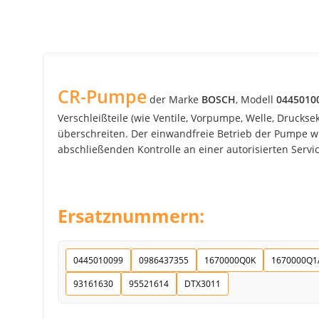
CR-Pumpe
der Marke
BOSCH
, Modell
0445010
Verschleißteile (wie Ventile, Vorpumpe, Welle, Drucks
überschreiten. Der einwandfreie Betrieb der Pumpe wir
abschließenden Kontrolle an einer autorisierten Service
Ersatznummern:
0445010099
0986437355
1670000Q0K
1670000Q1
93161630
95521614
DTX3011