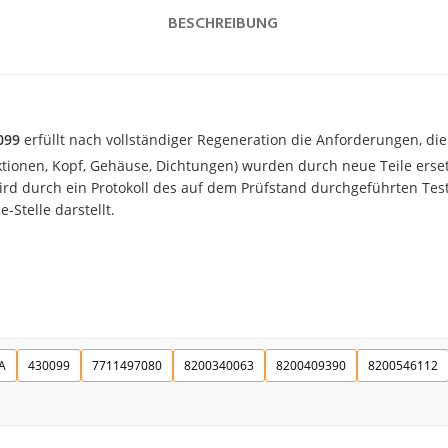
BESCHREIBUNG
099
erfüllt nach vollständiger Regeneration die Anforderungen, die 
ektionen, Kopf, Gehäuse, Dichtungen) wurden durch neue Teile erset
d durch ein Protokoll des auf dem Prüfstand durchgeführten Tests
-Stelle darstellt.
A
430099
7711497080
8200340063
8200409390
8200546112