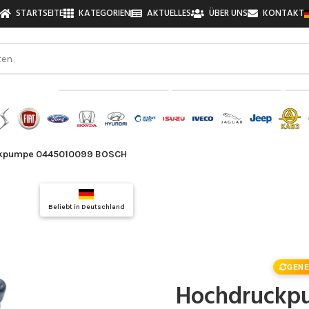
STARTSEITE
KATEGORIEN
AKTUELLES
ÜBER UNS
KONTAKT
zu finden!
kpumpe 0445010099 BOSCH
Top Auswahl
Beliebt in Deutschland
Qualitätsgarantie
GENE
Hochdruckp