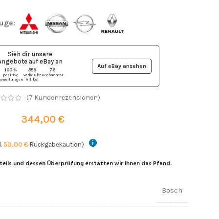
euge:
Sieh dir unsere
Angebote auf eBay
an
Auf eBay ansehen
100 %
559
76
positive
verkaufte
Beobachter
ewertungen
Artikel
(
7
Kundenrezensionen)
344,00
€
l.
50,00
€
Rückgabekaution)
teils und dessen Überprüfung erstatten wir Ihnen das Pfand.
Bosch