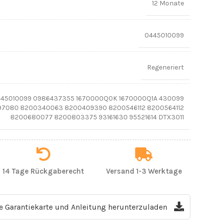
12 Monate
0445010099
Regeneriert
45010099 0986437355 1670000Q0K 1670000Q1A 430099
497080 8200340063 8200409390 8200546112 8200564112
8200680077 8200803375 93161630 95521614 DTX3011
14 Tage Rückgaberecht
Versand 1-3 Werktage
ie Garantiekarte und Anleitung herunterzuladen