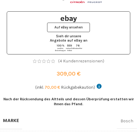
Auf eBay ansehen
Sieh dir unsere
Angebote auf eBay
an
100 %
559
76
positive
verkaufte
Beobachter
Bewertungen
Artikel
(
4
Kundenrezensionen)
309,00
€
(inkl.
70,00
€
Rückgabekaution)
Nach der Rücksendung des Altteils und dessen Überprüfung erstatten wir
Ihnen das Pfand.
MARKE
Bosch