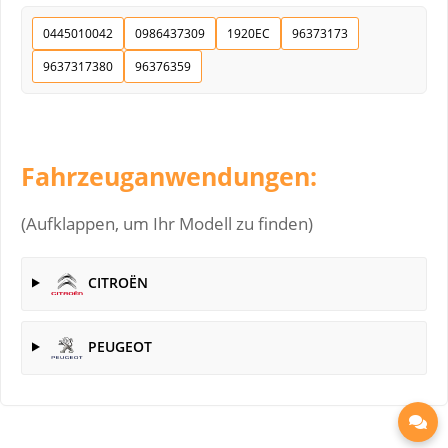
0445010042
0986437309
1920EC
96373173
9637317380
96376359
Fahrzeuganwendungen:
(Aufklappen, um Ihr Modell zu finden)
CITROËN
PEUGEOT