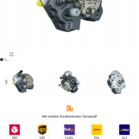
Zum Vergrößern klicken
Wir bieten kostenlosen Versand!
DPD
UPS
FedEx
DHL
GLS