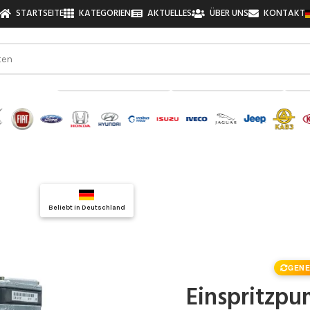
STARTSEITE
KATEGORIEN
AKTUELLES
ÜBER UNS
KONTAKT
zu finden!
Top Auswahl
Beliebt in Deutschland
Qualitätsgarantie
GENE
Einspritzp