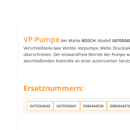
VP-Pumpe
der Marke
BOSCH
, Modell
0470504
Verschleißteile (wie Ventile, Vorpumpe, Welle, Drucks
überschreiten. Der einwandfreie Betrieb der Pumpe wir
abschließenden Kontrolle an einer autorisierten Service
Ersatznummern:
0470504040
0470504041
0986444038
098644407