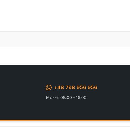
Ich stimme der DSGVO zu
+48 798 956 956
Mo-Fr: 08:00 - 16:00