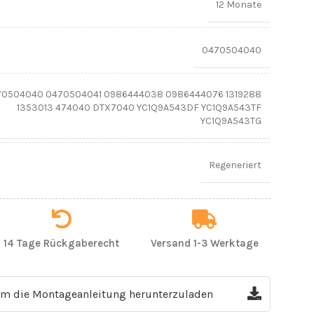
12 Monate
0470504040
70504040 0470504041 0986444038 0986444076 1319288
1353013 474040 DTX7040 YC1Q9A543DF YC1Q9A543TF
YC1Q9A543TG
Regeneriert
14 Tage Rückgaberecht
Versand 1-3 Werktage
 um die Montageanleitung herunterzuladen