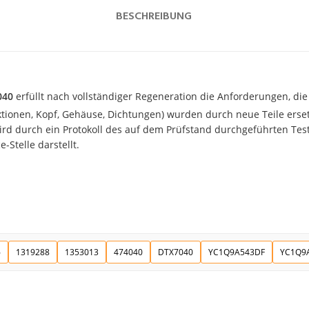
BESCHREIBUNG
040
erfüllt nach vollständiger Regeneration die Anforderungen, die 
ektionen, Kopf, Gehäuse, Dichtungen) wurden durch neue Teile erset
d durch ein Protokoll des auf dem Prüfstand durchgeführten Tests
-Stelle darstellt.
6
1319288
1353013
474040
DTX7040
YC1Q9A543DF
YC1Q9