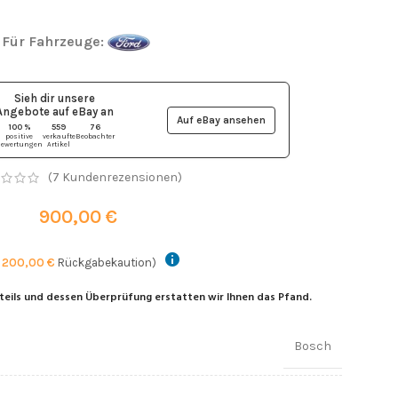
Für Fahrzeuge:
Sieh dir unsere
Angebote auf eBay
an
Auf eBay ansehen
100 %
559
76
positive
verkaufte
Beobachter
ewertungen
Artikel
(
7
Kundenrezensionen)
900,00
€
.
200,00
€
Rückgabekaution)
teils und dessen Überprüfung erstatten wir Ihnen das Pfand.
Bosch