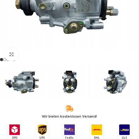
Zum Vergrößern klicken
Wir bieten kostenlosen Versand!
DPD
UPS
FedEx
DHL
GLS