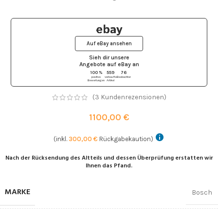
Auf eBay ansehen
Sieh dir unsere
Angebote auf eBay
an
100 %
559
76
positive
verkaufte
Beobachter
Bewertungen
Artikel
(
3
Kundenrezensionen)
1100,00
€
(inkl.
300,00
€
Rückgabekaution)
Nach der Rücksendung des Altteils und dessen Überprüfung erstatten wir
Ihnen das Pfand.
MARKE
Bosch