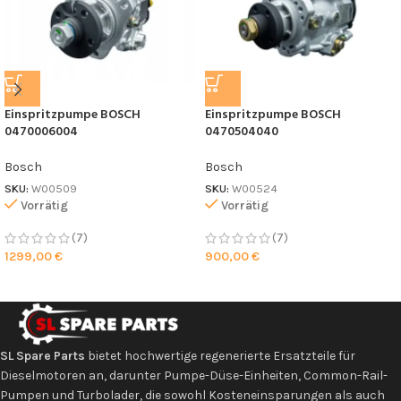
Einspritzpumpe BOSCH
Einspritzpumpe BOSCH
0470006004
0470504040
Bosch
Bosch
SKU:
W00509
SKU:
W00524
Vorrätig
Vorrätig
(7)
(7)
1299,00
€
900,00
€
SL Spare Parts
bietet hochwertige regenerierte Ersatzteile für
Dieselmotoren an, darunter Pumpe-Düse-Einheiten, Common-Rail-
Pumpen und Turbolader, die sowohl Kosteneinsparungen als auch