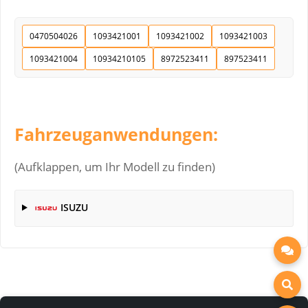
0470504026
1093421001
1093421002
1093421003
1093421004
10934210105
8972523411
897523411
Fahrzeuganwendungen:
(Aufklappen, um Ihr Modell zu finden)
ISUZU