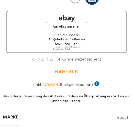
Auf eBay ansehen
Sieh dir unsere
Angebote auf eBay
an
100 %
559
76
positive
verkaufte
Beobachter
Bewertungen
Artikel
(
4
Kundenrezensionen)
649,00
€
(inkl.
100,00
€
Rückgabekaution)
Nach der Rücksendung des Altteils und dessen Überprüfung erstatten wir
Ihnen das Pfand.
MARKE
Bosch