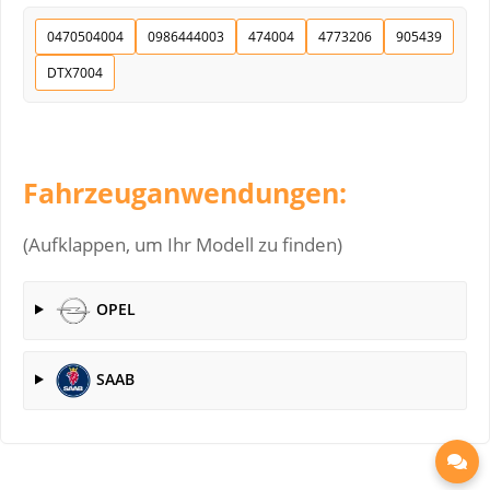
0470504004
0986444003
474004
4773206
905439
DTX7004
Fahrzeuganwendungen:
(Aufklappen, um Ihr Modell zu finden)
OPEL
SAAB