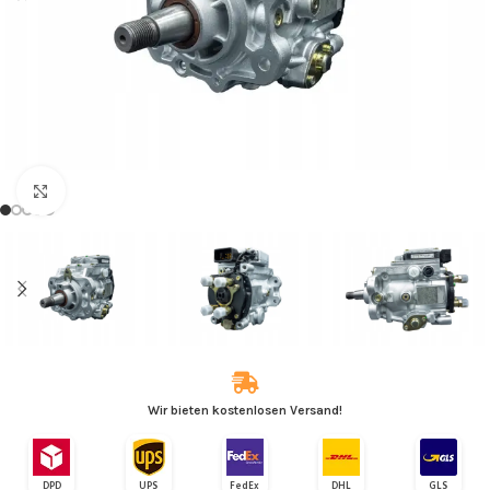
Zum Vergrößern klicken
Wir bieten kostenlosen Versand!
DPD
UPS
FedEx
DHL
GLS