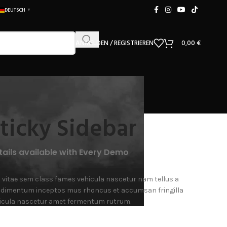
DEUTSCH
▼
ANMELDEN / REGISTRIEREN
0,00
€
ticky Sidebar
tails available with Every Demo
 vitae sem class fames vehicula nascetur nam tellus a
dimentum inceptos mus rhoncus et accumsan fringilla
icula nascetur amet fermentum rutrum.