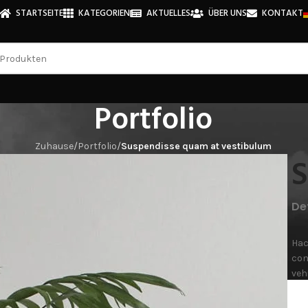
STARTSEITE
KATEGORIEN
AKTUELLES
ÜBER UNS
KONTAKT
Portfolio
Zuhause
/
Portfolio
/
Suspendisse quam at vestibulum
S
De
Hac
con
veh