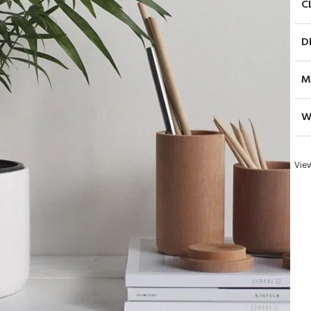
C
D
M
W
Vie